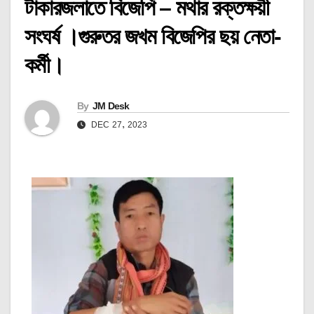
টাকারজলাতে বিজেপি – মথার রক্তক্ষয়ী
সংঘর্ষ ।গুরুতর জখম বিজেপির ছয় নেতা-
কর্মী।
By
JM Desk
DEC 27, 2023