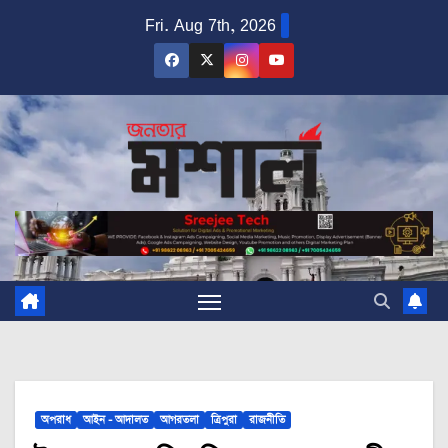
Skip
Fri. Aug 7th, 2026
to
content
অপরাধ
আইন - আদালত
আগরতলা
ত্রিপুরা
রাজনীতি