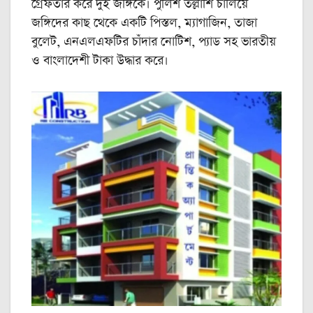
গ্রেফতার করে দুই জঙ্গিকে। পুলিশ তল্লাশি চালিয়ে
জঙ্গিদের কাছ থেকে একটি পিস্তল, ম্যাগাজিন, তাজা
বুলেট, এনএলএফটির চাঁদার নোটিশ, প্যাড সহ ভারতীয়
ও বাংলাদেশী টাকা উদ্ধার করে।