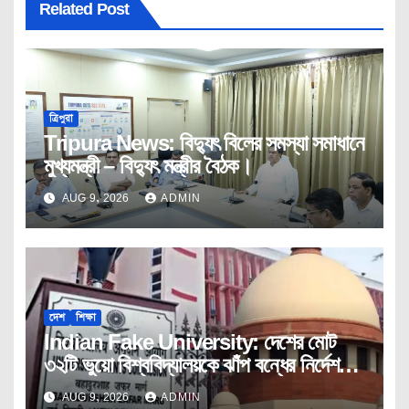
Related Post
ত্রিপুরা
Tripura News: বিদ্যুৎ বিলের সমস্যা সমাধানে
মুখ্যমন্ত্রী – বিদ্যুৎ মন্ত্রীর বৈঠক।
AUG 9, 2026
ADMIN
দেশ
শিক্ষা
Indian Fake University: দেশের মোট
৩২টি ভুয়ো বিশ্ববিদ্যালয়কে ঝাঁপ বন্ধের নির্দেশ
ইউজিসির।
AUG 9, 2026
ADMIN