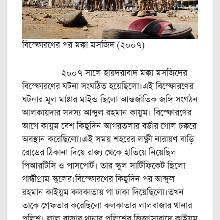
বিস্ফোরণের পর মক্কা মসজিদ (২০০৭)
২০০৭ সালে হায়দরাবাদ মক্কা মসজিদের
বিস্ফোরণের ঘটনা সংঘঠিত হয়েছিলো।এই বিস্ফোরণের
ঘটনার মূল মাষ্টার মাইন্ড ছিলো আন্তর্জাতিক জঙ্গি সংগঠন
আলকায়দার সদস্য আব্দুল রহমান কায়ুম। বিস্ফোরণের
আগে কায়ুম বেশ কিছুদিন আগরতলার বর্ডার গোল চক্করে
অবস্থান করেছিলো।এই সময় শহরের লক্ষ্ণী নারায়ণ বাড়ি
রোডের ঠিকানা দিয়ে রাজ্য থেকে হাতিয়ে নিয়েছিল
পিআরটিসি ও পাসপোর্ট। তার স্কুল সার্টিফিকেট ছিলো
গান্ধীগ্রাম স্কুলের।বিস্ফোরণের কিছুদিন পর আব্দুল
রহমান কাইয়ুম কলকাতায় গা ঢাকা দিয়েছিলো।তখন
তাকে গ্রেফতার করেছিলো কলকাতার লালবাজার থানার
পুলিশ। লাল বাজার থানার পুলিশের জিজ্ঞাসাবাদে কাইয়ুম