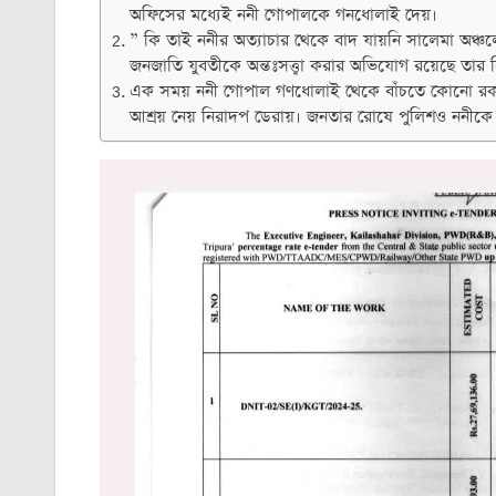
অফিসের মধ্যেই ননী গোপালকে গনধোলাই দেয়।
” কি তাই ননীর অত্যাচার থেকে বাদ যায়নি সালেমা অঞ্চলে
জনজাতি যুবতীকে অন্তঃসত্ত্বা করার অভিযোগ রয়েছে তার বি
এক সময় ননী গোপাল গণধোলাই থেকে বাঁচতে কোনো রকমে মণ
আশ্রয় নেয় নিরাদপ ডেরায়। জনতার রোষে পুলিশও ননীকে