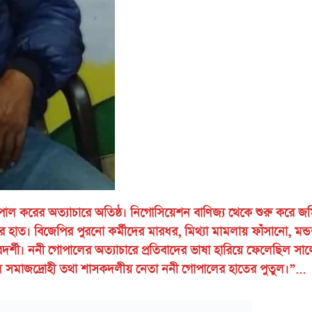
ল করের অত্যাচারে অতিষ্ঠ। নিগোসিয়েশন বাণিজ্য থেকে শুরু করে জ
াত। বিজেপির পুরনো কর্মীদের মারধর, মিথ্যা মামলায় ফাঁসানো, মন্
ারদর্শী। ননী গোপালের অত্যাচারে প্রতিবাদের ভাষা হারিয়ে ফেলেছিল সা
সমাজদ্রোহী তথা শাসকদলীয় নেতা ননী গোপালের হাতের পুতুল।”…