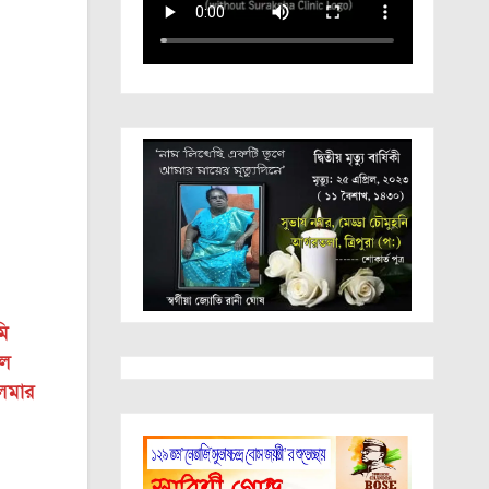
মি
ডল
লেমার