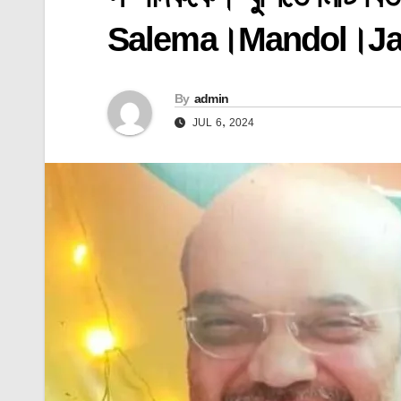
Salema।Mandol।Ja
By
admin
JUL 6, 2024