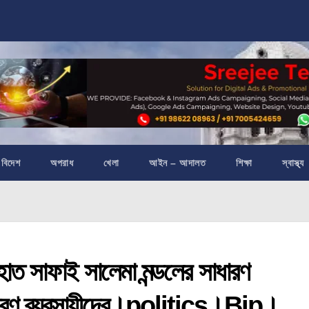
বিদেশ
অপরাধ
খেলা
আইন – আদালত
শিক্ষা
স্বাস্থ্য
সাফাই সালেমা মন্ডলের সাধারণ
বিতরণ ব্যবসায়ীদের।politics।Bjp।