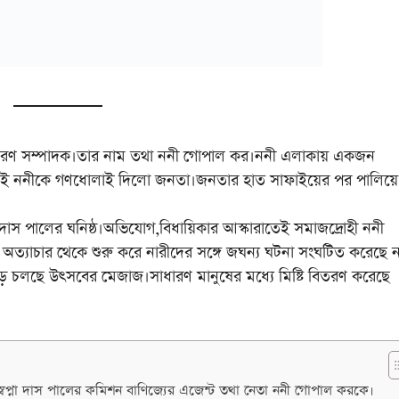
রণ সম্পাদক।তার নাম তথা ননী গোপাল কর।ননী এলাকায় একজন
কেই ননীকে গণধোলাই দিলো জনতা।জনতার হাত সাফাইয়ের পর পালিয়ে 
াস পালের ঘনিষ্ঠ।অভিযোগ,বিধায়িকার আস্কারাতেই সমাজদ্রোহী ননী
 অত্যাচার থেকে শুরু করে নারীদের সঙ্গে জঘন্য ঘটনা সংঘটিত করেছে 
়ে চলছে উৎসবের মেজাজ।সাধারণ মানুষের মধ্যে মিষ্টি বিতরণ করেছে
 স্বপ্না দাস পালের কমিশন বাণিজ্যের এজেন্ট তথা নেতা ননী গোপাল করকে।