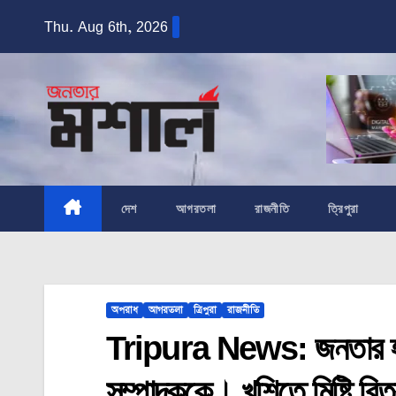
Skip
Thu. Aug 6th, 2026
to
content
দেশ
আগরতলা
রাজনীতি
ত্রিপুরা
অপরাধ
আগরতলা
ত্রিপুরা
রাজনীতি
Tripura News: জনতার হাত 
সম্পাদককে। খুশিতে মিষ্টি 