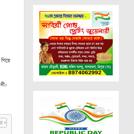
গিয়ে
ননী।