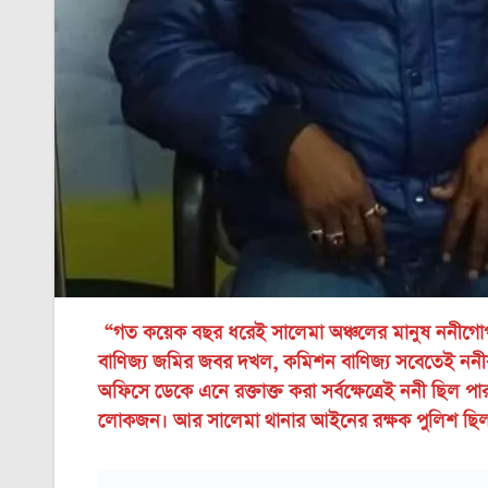
“গত কয়েক বছর ধরেই সালেমা অঞ্চলের মানুষ ননীগোপা
বাণিজ্য জমির জবর দখল, কমিশন বাণিজ্য সবেতেই ননীর হ
অফিসে ডেকে এনে রক্তাক্ত করা সর্বক্ষেত্রেই ননী ছিল প
লোকজন। আর সালেমা থানার আইনের রক্ষক পুলিশ ছিল 