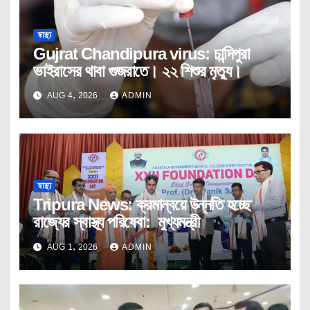
স্বাস্থ্য
Gujrat Chandipura virus: চান্দিপুরা
ভাইরাসের থাবা গুজরাতে। ২২ শিশুর মৃত্যু।
AUG 4, 2026
ADMIN
স্বাস্থ্য
Tripura News: ক্রমান্বয়ে উন্নতি হচ্ছে
রাজ্যের স্বাস্থ্য পরিষেবা: মুখ্যমন্ত্রী
AUG 1, 2026
ADMIN