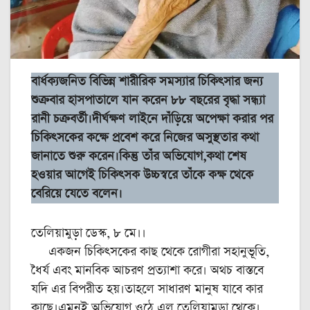
বার্ধক্যজনিত বিভিন্ন শারীরিক সমস্যার চিকিৎসার জন্য
শুক্রবার হাসপাতালে যান করেন ৮৮ বছরের বৃদ্ধা সন্ধ্যা
রানী চক্রবর্তী।দীর্ঘক্ষণ লাইনে দাঁড়িয়ে অপেক্ষা করার পর
চিকিৎসকের কক্ষে প্রবেশ করে নিজের অসুস্থতার কথা
জানাতে শুরু করেন।কিন্তু তাঁর অভিযোগ,কথা শেষ
হওয়ার আগেই চিকিৎসক উচ্চস্বরে তাঁকে কক্ষ থেকে
বেরিয়ে যেতে বলেন।
তেলিয়ামুড়া ডেস্ক, ৮ মে।।
একজন চিকিৎসকের কাছ থেকে রোগীরা সহানুভূতি,
ধৈর্য এবং মানবিক আচরণ প্রত্যাশা করে। অথচ বাস্তবে
যদি এর বিপরীত হয়।তাহলে সাধারণ মানুষ যাবে কার
কাছে।এমনই অভিযোগ ওঠে এল তেলিয়ামুড়া থেকে।