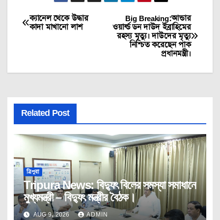
ক্যানেল থেকে উদ্ধার
Big Breaking:আন্ডার
Post
কাদা মাখানো লাশ
ওয়ার্ল্ড ডন দাউদ ইব্রাহিমের
রহস্য মৃত্যু। দাউদের মৃত্যু
navigation
নিশ্চিত করেছেন পাক
প্রধানমন্ত্রী।
Related Post
ত্রিপুরা
Tripura News: বিদ্যুৎ বিলের সমস্যা সমাধানে
মুখ্যমন্ত্রী – বিদ্যুৎ মন্ত্রীর বৈঠক।
AUG 9, 2026
ADMIN