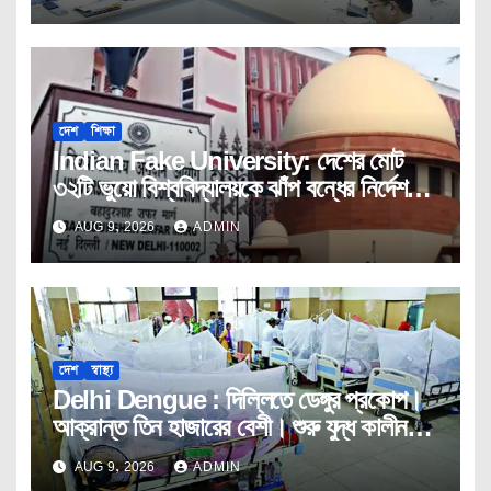
দেশ
শিক্ষা
Indian Fake University: দেশের মোট
৩২টি ভুয়ো বিশ্ববিদ্যালয়কে ঝাঁপ বন্ধের নির্দেশ
ইউজিসির।
AUG 9, 2026
ADMIN
দেশ
স্বাস্থ্য
Delhi Dengue : দিল্লিতে ডেঙ্গুর প্রকোপ।
আক্রান্ত তিন হাজারের বেশী। শুরু যুদ্ধ কালীন
তৎপরতা।
AUG 9, 2026
ADMIN