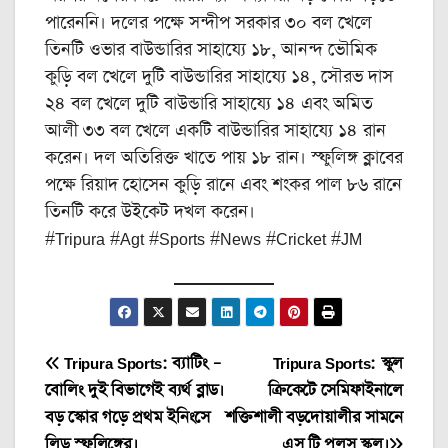
পারেননি। দলের পক্ষে সন্দীপ সরকার ৩০ বল খেলে
তিনটি ওভার বাউন্ডারির সাহায্যে ১৮, আনন্দ ভৌমিক
কুড়ি বল খেলে দুটি বাউন্ডারির সাহায্যে ১৪, সৌরভ দাস
২৪ বল খেলে দুটি বাউন্ডারি সাহায্যে ১৪ এবং অমিত
আলী ৩৩ বল খেলে একটি বাউন্ডারির সাহায্যে ১৪ রান
করেন। দল অতিরিক্ত খাতে পায় ১৮ রান। স্ফুলিঙ্গ ক্লাবের
পক্ষে রিয়াদ হোসেন কুড়ি রানে এবং শংকর পাল ৮৬ রানে
তিনটি করে উইকেট দখল করেন। ‌
#Tripura #Agt #Sports #News #Cricket #JM
Post
Tripura Sports: ব্যাটিং –
Tripura Sports: স্কুল
বোলিং দুই বিভাগেই ব্যর্থ ব্লাড।
ক্রিকেটে সেমিফাইনালে
navigation
বড় স্কোর গড়ে প্রথম ইনিংসে
শক্তিশালী বড়দোয়ালীর সামনে
লিড স্ফুলিঙ্গের।
এস টি পলস স্কুল।