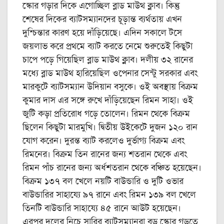
স্কোর গড়ার দিকে এগোচ্ছিল ব্লাড মাউথ ক্লাব। কিন্তু
শেষের দিকের ব্যাটসম্যানদের চূড়ান্ত ব্যর্থতায় এখন
দুশ্চিন্তার কারণ হয়ে দাঁড়িয়েছে। এদিন সকালে টসে
জয়লাভ করে প্রথমে ব্যাট করতে নেমে শুরুতেই কিছুটা
চাপে পড়ে গিয়েছিল ব্লাড মাউথ ক্লাব। দলীয় ৩২ রানের
মধ্যে ব্লাড মাউথ হারিয়েছিল ওপেনার সেন্টু সরকার এবং
মারকুটে ব্যাটসম্যান উদিয়ান বসুকে। ওই অবস্থায় বিক্রম
কুমার দাস এর সঙ্গে রুখে দাঁড়িয়েছেন রিমন সাহা। ওই
জুটি কড়া প্রতিরোধ গড়ে তোলেন। রিমন থেকে বিক্রম
ছিলেন কিছুটা মারমুখি। দ্বিতীয় উইকেটে দুজন ১২০ রান
যোগ করেন। দুরন্ত ব্যাট করলেও দুর্ভাগ্য বিক্রম এবং
রিমনের। বিক্রম তিন রানের জন্য শতরান থেকে এবং
রিমন পাঁচ রানের জন্য অর্ধশতরান থেকে বঞ্চিত হয়েছেন।
বিক্রম ১৩৭ বল খেলে নয়টি বাউন্ডারি ও দুটি ওভার
বাউন্ডারির সাহায্যে ৯৭ রানে এবং রিমন ১৩৯ বল খেলে
তিনটি বাউন্ডারি সাহায্যে ৪৫ রানে আউট হয়েছেন।
এরপর দলের নিচে সারির ব্যাটসম্যানরা বড় স্কোর গড়তে