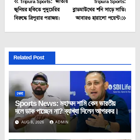
Post
Tripura Sports: জাতীয়
Tripura Sports:
জুনিয়র হকিতে পুদুচেরির
ব্লাডমাউথের শনি সাড়ে সাতি।
navigation
বিরুদ্ধে ত্রিপুরার পরাজয়।
আবারও হারালো পয়েন্ট।
Related Post
খেলা
Sports News: মহাম্মদ শামি কেন ভারতীয়
দলে ডাক পাচ্ছেন না? ব্যাখ্যা দিলেন আগরকর।
AUG 8, 2026
ADMIN