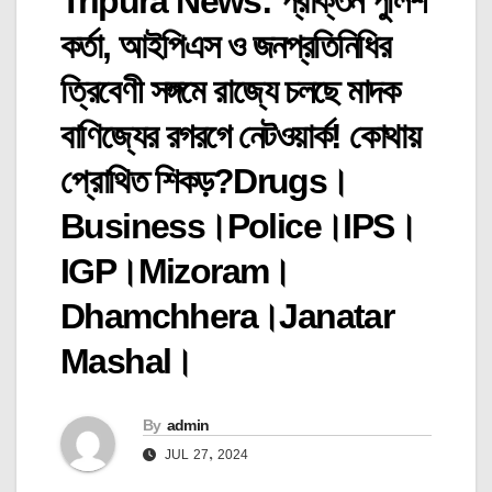
Tripura News: প্রাক্তন পুলিশ
কর্তা, আইপিএস ও জনপ্রতিনিধির
ত্রিবেণী সঙ্গমে রাজ্যে চলছে মাদক
বাণিজ্যের রগরগে নেটওয়ার্ক! কোথায়
প্রোথিত শিকড়?Drugs।
Business।Police।IPS।
IGP।Mizoram।
Dhamchhera।Janatar
Mashal।
By
admin
JUL 27, 2024