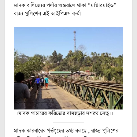
মাদক বাণিজ্যের পর্দার অন্তরালে থাকা “মাস্টারমাইন্ড”
রাজ্য পুলিশের এই আইপিএস কর্তা।
।।মাদক পাচারের করিডোর দামছড়ার দশরথ সেতু।।
মাদক কারবারের গর্ভগৃহের তথ্য বলছে , রাজ্য পুলিশের