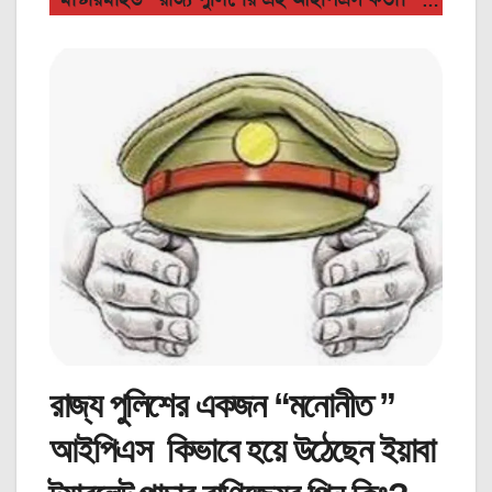
“মাস্টারমাইন্ড” রাজ্য পুলিশের এই আইপিএস কর্তা। “…
রাজ্য পুলিশের একজন “মনোনীত ”
আইপিএস কিভাবে হয়ে উঠেছেন ইয়াবা