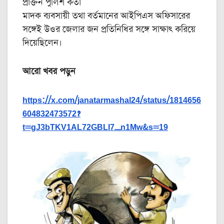
প্রাক্তন পুলিশ কর্তা
মাদক ব্যবসায়ী তথা বর্তমানের আইপিএস অফিসারের
সঙ্গেই উওর জেলার জন প্রতিনিধির সঙ্গে সাক্ষাৎ করিয়ে
দিয়েছিলেন।
আরো খবর পড়ুন
https://x.com/janatarmashal24/status/1814656
604832473572?
t=gJ3bTKV1AL72GBLI7_n1Mw&s=19