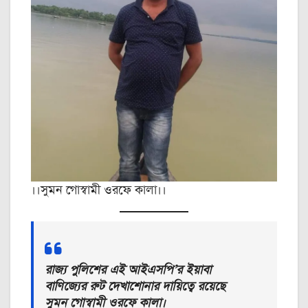
।।সুমন গোস্বামী ওরফে কালা।।
রাজ্য পুলিশের এই আইএসপি’র ইয়াবা
বাণিজ্যের রুট দেখাশোনার দায়িত্বে রয়েছে
সুমন গোস্বামী ওরফে কালা।