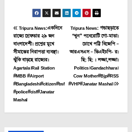
Post
Tripura News:একদিনে
Tripura News: গন্ডাছড়াতে
রাজ্যে গ্রেফতার ২৯ জন
“খুন” পনেরোটি গো-মাতা।
navigation
বাংলাদেশী। প্রশ্নের মুখে
চোখে পট্টি বিজেপি –
সীমান্তের নিরাপত্তা ব্যবস্থা।
আরএসএস – ভিএইচপি- র।
ঝুঁকি বাড়ছে রাজ্যের।
ছি: ছি: । লজ্জা,লজ্জা।
Agartala।Rail Station
Politics।Gandachhara।
#MBB #Airport
Cow Mother#Bjp#RSS
#Bangladeshi#citizen#bsf
#VHP#Janatar Mashal।
#police#cisf#Janatar
Mashal