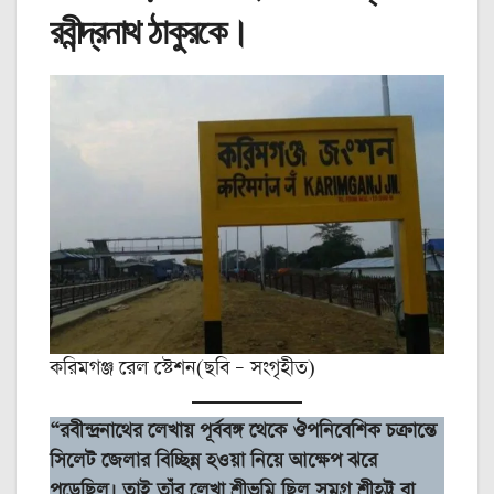
রবীন্দ্রনাথ ঠাকুরকে।
করিমগঞ্জ রেল স্টেশন(ছবি – সংগৃহীত)
“রবীন্দ্রনাথের লেখায় পূর্ববঙ্গ থেকে ঔপনিবেশিক চক্রান্তে
সিলেট জেলার বিচ্ছিন্ন হওয়া নিয়ে আক্ষেপ ঝরে
পড়েছিল। তাই তাঁর লেখা শ্রীভূমি ছিল সমগ্র শ্রীহট্ট বা