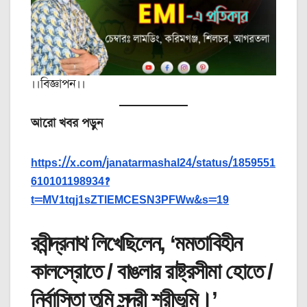
।।বিজ্ঞাপন।।
আরো খবর পড়ুন
https://x.com/janatarmashal24/status/1859551
610101198934?
t=MV1tqj1sZTlEMCESN3PFWw&s=19
রবীন্দ্রনাথ লিখেছিলেন, ‘মমতাবিহীন
কালস্রোতে / বাঙলার রাষ্ট্রসীমা হোতে /
নির্বাসিতা তুমি সুন্দরী শ্রীভূমি।’