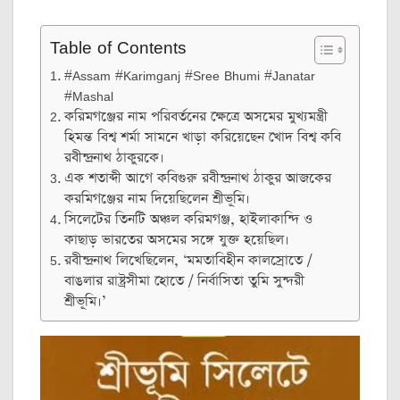
Table of Contents
#Assam #Karimganj #Sree Bhumi #Janatar
#Mashal
করিমগঞ্জের নাম পরিবর্তনের ক্ষেত্রে অসমের মুখ্যমন্ত্রী
হিমন্ত বিশ্ব শর্মা সামনে খাড়া করিয়েছেন খোদ বিশ্ব কবি
রবীন্দ্রনাথ ঠাকুরকে।
এক শতাব্দী আগে কবিগুরু রবীন্দ্রনাথ ঠাকুর আজকের
করমিগঞ্জের নাম দিয়েছিলেন শ্রীভূমি।
সিলেটের তিনটি অঞ্চল করিমগঞ্জ, হাইলাকান্দি ও
কাছাড় ভারতের অসমের সঙ্গে যুক্ত হয়েছিল।
রবীন্দ্রনাথ লিখেছিলেন, ‘মমতাবিহীন কালস্রোতে /
বাঙলার রাষ্ট্রসীমা হোতে / নির্বাসিতা তুমি সুন্দরী
শ্রীভূমি।’