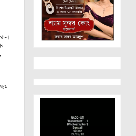
 থানা
ার
,
ধ্যম