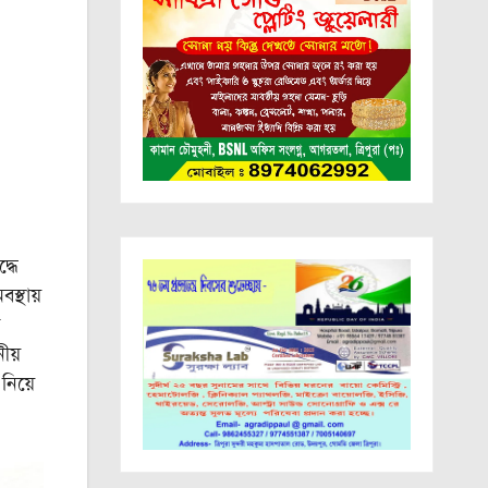
্ধে
স্থায়
ীয়
নিয়ে