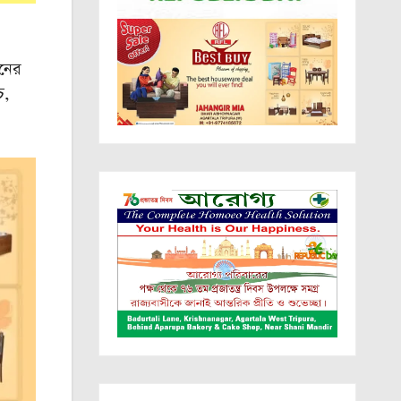
ুনের
ে,