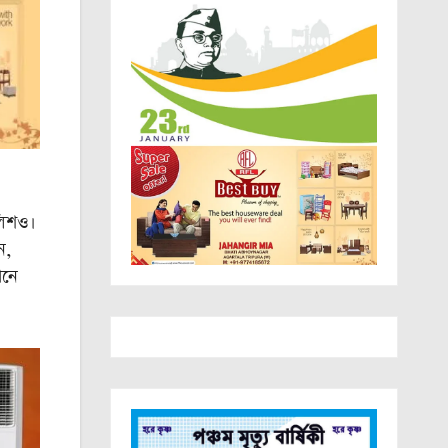
ুলিশও।
ন,
ানে