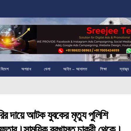
বিদেশ
অপরাধ
খেলা
আইন – আদালত
শিক্ষা
স্বাস্থ্য
দায়ে আটক যুবকের মৃত্যু পুলিশি
্রেফতার।সাময়িক বরখাস্ত চাকরী থেকে।