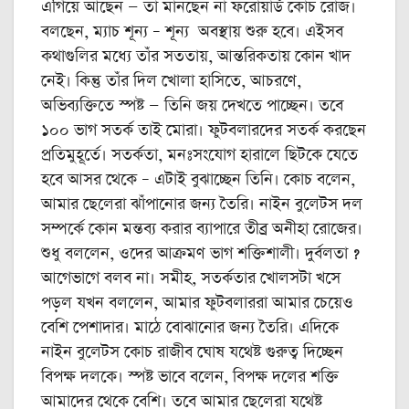
এগিয়ে আছেন — তা মানছেন না ফরোয়ার্ড কোচ রোজ।
বলছেন, ম্যাচ শূন্য – শূন্য অবস্থায় শুরু হবে। এইসব
কথাগুলির মধ্যে তাঁর সততায়, আন্তরিকতায় কোন খাদ
নেই। কিন্তু তাঁর দিল খোলা হাসিতে, আচরণে,
অভিব্যক্তিতে স্পষ্ট — তিনি জয় দেখতে পাচ্ছেন। তবে
১০০ ভাগ সতর্ক তাই মোরা। ফুটবলারদের সতর্ক করছেন
প্রতিমুহূর্তে। সতর্কতা, মনঃসংযোগ হারালে ছিটকে যেতে
হবে আসর থেকে – এটাই বুঝাচ্ছেন তিনি। কোচ বলেন,
আমার ছেলেরা ঝাঁপানোর জন্য তৈরি। নাইন বুলেটস দল
সম্পর্কে কোন মন্তব্য করার ব্যাপারে তীব্র অনীহা রোজের।
শুধু বললেন, ওদের আক্রমণ ভাগ শক্তিশালী। দুর্বলতা ?
আগেভাগে বলব না। সমীহ, সতর্কতার খোলসটা খসে
পড়ল যখন বললেন, আমার ফুটবলাররা আমার চেয়েও
বেশি পেশাদার। মাঠে বোঝানোর জন্য তৈরি। এদিকে
নাইন বুলেটস কোচ রাজীব ঘোষ যথেষ্ট গুরুত্ব দিচ্ছেন
বিপক্ষ দলকে। স্পষ্ট ভাবে বলেন, বিপক্ষ দলের শক্তি
আমাদের থেকে বেশি। তবে আমার ছেলেরা যথেষ্ট