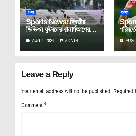
খেলা
খেলা
Sports News: দ্বিতীয়
Sport
ডিভিশন ফুটবলের রানার্সআপের
পরিবর্ত
দিকে সরোজ সংঘ।
কাশ্মীর
AUG 7, 2026
ADMIN
AUG 5
Leave a Reply
Your email address will not be published.
Required 
Comment
*