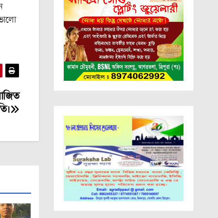
ন
 ভালো
রাজিত
তি।