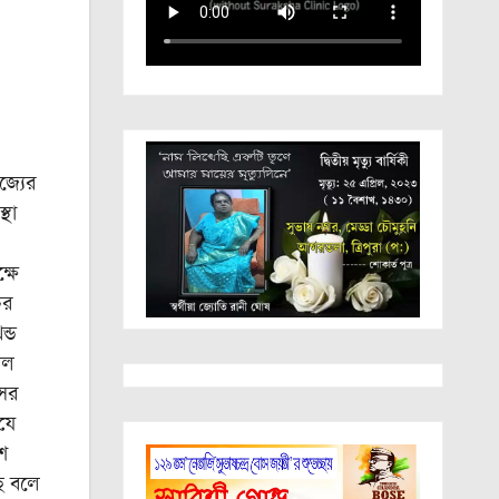
জ্যের
্থা
্ষে
ের
ন্ড
চল
আসর
যে
শ
ে বলে