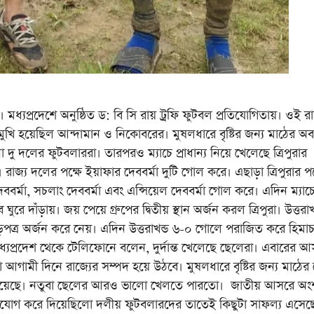
প্রদেশে অনুষ্ঠিত ড:‌ বি সি রায় ট্রফি ফুটবল প্রতিযোগিতায়। ওই রা
খোমুখি হয়েছিল আন্দামান ও নিকোবরের। মুষলধারে বৃষ্টির জন্য মাঠের অবস
ু দলের ফুটবলাররা। তারপরও ম্যাচে প্রাধান্য নিয়ে খেলেছে ত্রিপুরার
রাজ্য দলের পক্ষে ইয়াফার দেববর্মা দুটি গোল করে। এছাড়া ত্রিপুরার পক
বর্মা, সচলাং দেববর্মা এবং এন্সিয়েল দেববর্মা গোল করে। এদিন ম্যাচ
 দাঁড়ায়। জয় পেয়ে গ্রুপের দ্বিতীয় স্থান অর্জন করল ত্রিপুরা। উত্তরাখ
াড়পত্র অর্জন করে নেয়। এদিন উত্তরাখন্ড ৬-০ গোলে পরাজিত করে হিমা
্যপ্রদেশ থেকে টেলিফোনে বলেন, দুর্দান্ত খেলেছে ছেলেরা। এবারের 
গামী দিনে রাজ্যের সম্পদ হয়ে উঠবে। মুষলধারে বৃষ্টির জন্য মাঠের 
েখা দিয়েছে। নতুবা ছেলের আরও ভালো খেলতে পারতো। জাতীয় আসরে অং
সুযোগ করে দিয়েছিলো দলীয় ফুটবলারদের তাতেই কিছুটা সাফল্য এসেছ