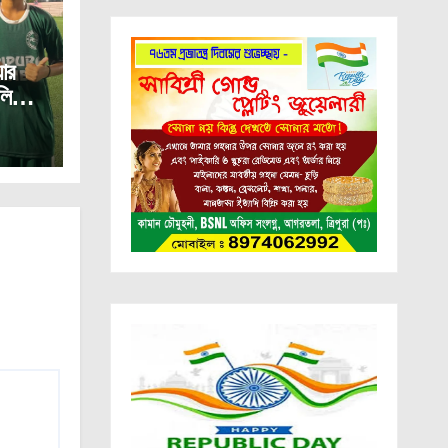
ার
 লিগে