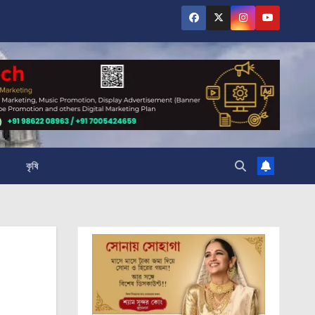
কৃষি
।