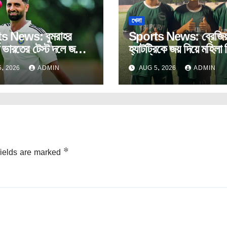
খেলা
s News: বুমরাহর
Sports News: ব্রেজিয়
ে ভারতের টেস্ট দলে জম্মু
হ্যাটট্রিকে জয় দিয়ে মহিলা
ে স্পিডস্টার আকিব নবী।
যাত্রা শুরু রামকৃষ্ণ সেবা
, 2026
ADMIN
AUG 5, 2026
ADMIN
আশ্রমের।
fields are marked
*