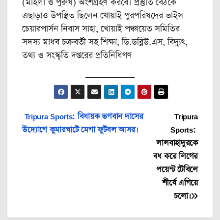
(মহিলা ও পুরুষ) অংশগ্রহণ করবে। প্রস্তুতি বৈঠকে
এছাড়াও উপস্থিত ছিলেন খোয়াই পুরপরিষদের ভাইস
চেয়ারপার্সন নিবাস সাহা, খোয়াই পঞ্চায়েত সমিতির
সদস্য মাধব চক্রবর্তী সহ শিক্ষা, ডি.ডব্লিউ.এস, বিদ্যুৎ,
তথ্য ও সংস্কৃতি দপ্তরের প্রতিনিধিগণ
Post
Tripura Sports: বিধায়ক ভগবান দাসের
Tripura
উদ্যোগে কুমারঘাটে মেগা ফুটবল আসর।
Sports:
navigation
লালবাহাদুরকে
বধ করে লিগের
পয়েন্ট টেবিলে
শীর্ষে এগিয়ে
চলো।