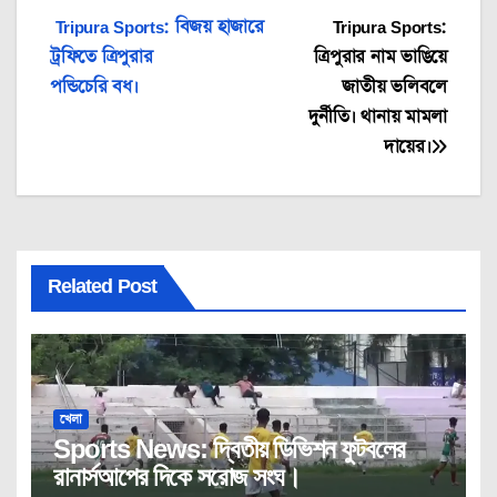
Post
Tripura Sports: বিজয় হাজারে
Tripura Sports:
ট্রফিতে ত্রিপুরার
ত্রিপুরার নাম ভাঙিয়ে
navigation
পন্ডিচেরি বধ।
জাতীয় ভলিবলে
দুর্নীতি। থানায় মামলা
দায়ের।
Related Post
খেলা
Sports News: দ্বিতীয় ডিভিশন ফুটবলের
রানার্সআপের দিকে সরোজ সংঘ।