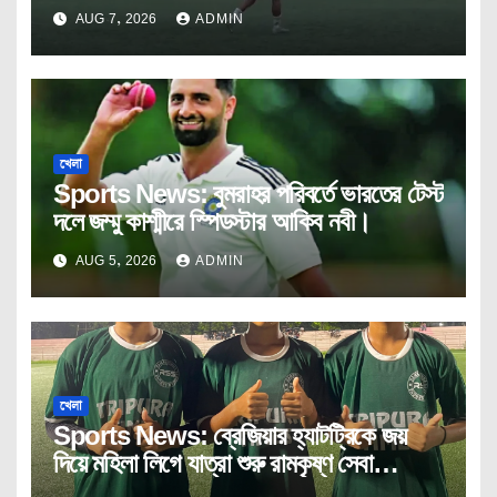
AUG 7, 2026
ADMIN
খেলা
Sports News: বুমরাহর পরিবর্তে ভারতের টেস্ট
দলে জম্মু কাশ্মীরে স্পিডস্টার আকিব নবী।
AUG 5, 2026
ADMIN
খেলা
Sports News: ব্রেজিয়ার হ্যাটট্রিকে জয়
দিয়ে মহিলা লিগে যাত্রা শুরু রামকৃষ্ণ সেবা
আশ্রমের।