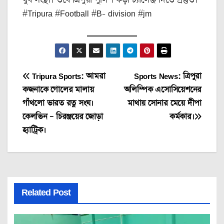
#Tripura #Football #B- division #jm
Post
Tripura Sports: আমরা
Sports News: ত্রিপুরা
কজনাকে গোলের মালায়
অলিম্পিক এসোসিয়েশনের
navigation
গাঁথলো ভারত রত্ন সংঘ।
মাথায় সোনার মেয়ে দীপা
কেলভিন – চিরঞ্জয়ের জোড়া
কর্মকার।
হ্যাট্রিক।
Related Post