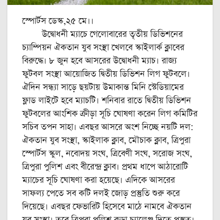
স্পোর্টস ডেস্ক,২৫ মে।।
উদ্বোধনী ম্যাচে গেলোবারের তৃতীয় ডিভিশনের
চ্যাম্পিয়ন ঐকতান যুব সংস্থা খেলবে স্কাইলার্ক ক্লাবের
বিরুদ্ধে। ৮ জুন হবে আসরের উদ্বোধনী ম্যাচ। রাজ্য
ফুটবল সংস্থা আয়োজিত দ্বিতীয় ডিভিশন লিগ ফুটবলে।
ঐদিন সন্ধ্যা সাড়ে ছয়টায় উমাকান্ত মিনি স্টেডিয়ামের
ফ্লাড লাইটে হবে ম্যাচটি। শনিবার রাতে দ্বিতীয় ডিভিশন
ফুটবলের আংশিক ক্রীড়া সূচি ঘোষণা করেন লিগ কমিটির
সচিব তপন সাহা। এবছর আসরে অংশ নিচ্ছে নয়টি দল:
ঐকতান যুব সংস্থা, স্কাইলাক ক্লাব, মৌচাক ক্লাব, ত্রিপুরা
স্পোর্টস স্কুল, নবোদয় সংঘ, ত্রিবেণী সংঘ, সরোজ সংঘ,
ত্রিপুরা পুলিশ এবং বীরেন্দ্র ক্লাব। প্রথম ধাপে আঠারোটি
ম্যাচের সূচি ঘোষণা করা হয়েছে। এদিকে আসরের
সাফল্য পেতে সব কটি দলই জোড় প্রস্তুতি শুরু করে
দিয়েছে। এবছর ফেভারিট হিসেবে মাঠে নামবে ঐকতান
যুব সংস্থা। তবে ত্রিপুরা পুলিশ কড়া চ্যালেঞ্জ দিতে প্রস্তুত।‌