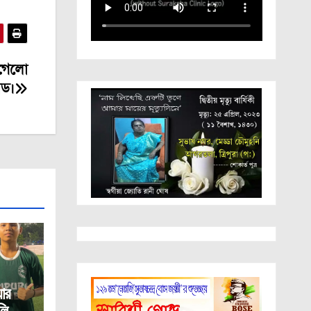
 গেলো
লাড।
ার
 লিগে