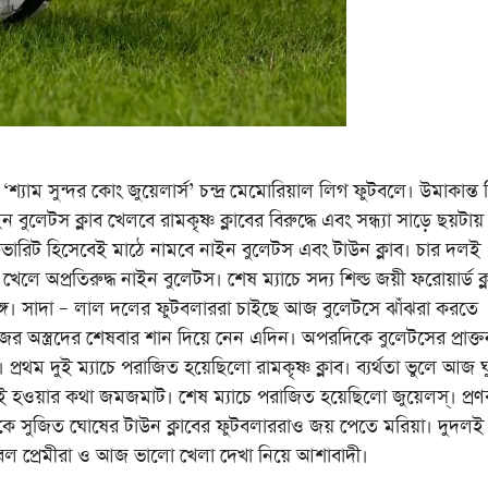
সুন্দর কোং জুয়েলার্স’‌ চন্দ্র মেমোরিয়াল লিগ ফুটবলে। উমাকান্ত 
েটস ক্লাব খেলবে রামকৃষ্ণ ক্লাবের বিরুদ্ধে এবং সন্ধ্যা সাড়ে ছয়টায
ফেভারিট হিসেবেই মাঠে নামবে নাইন বুলেটস এবং টাউন ক্লাব। চার দলই
চ খেলে অপ্রতিরুদ্ধ নাইন বুলেটস। শেষ ম্যাচে সদ্য শিল্ড জয়ী ফরোয়ার্ড ক
ে। সাদা – লাল দলের ফুটবলাররা চাইছে আজ বুলেটসে ঝাঁঝরা করতে
ের অস্ত্রদের শেষবার শান দিয়ে নেন এদিন। অপরদিকে বুলেটসের প্রাক্ত
রথম দুই ম্যাচে পরাজিত হয়েছিলো রামকৃষ্ণ ক্লাব। ব্যর্থতা ভুলে আজ ঘ
লড়াই হওয়ার কথা জমজমাট। শেষ ম্যাচে পরাজিত হয়েছিলো জুয়েলস্। প্রণ
 সুজিত ঘোষের টাউন ক্লাবের ফুটবলাররাও জয় পেতে মরিয়া। দুদলই
ল প্রেমীরা ও আজ ভালো খেলা দেখা নিয়ে আশাবাদী।