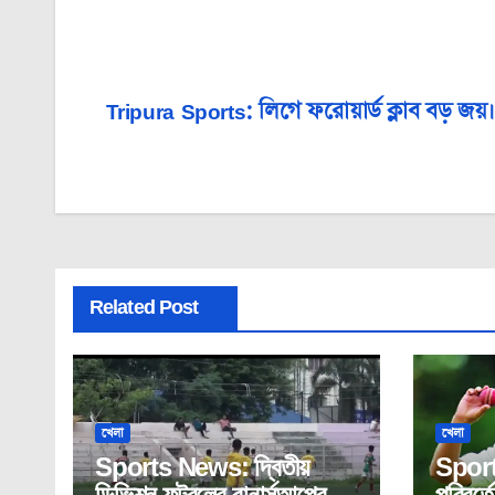
Tripura Sports: লিগে ফরোয়ার্ড ক্লাব বড় জয়।
Post
navigation
Related Post
খেলা
খেলা
Sports News: দ্বিতীয়
Sport
ডিভিশন ফুটবলের রানার্সআপের
পরিবর্ত