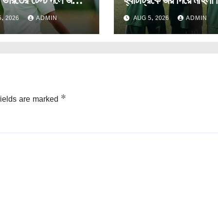
ে স্পিডস্টার আকিব নবী।
যাত্রা শুরু রামকৃষ্ণ সেবা
, 2026
ADMIN
AUG 5, 2026
ADMIN
আশ্রমের।
fields are marked
*