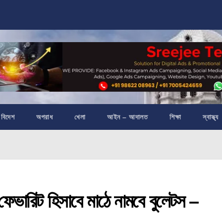
বিদেশ
অপরাধ
খেলা
আইন – আদালত
শিক্ষা
স্বাস্থ্য
রিট হিসাবে মাঠে নামবে বুলেটস –