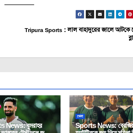
Tripura Sports : লাল বাহাদুরের জালে আটকে
ব্
খেলা
s News: বুমরাহর
Sports News: ব্রেজিয়
ে ভারতের টেস্ট দলে জম্মু
হ্যাটট্রিকে জয় দিয়ে মহিলা