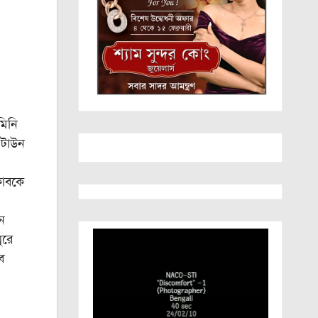
মিনি
় টাউন
্লাবকে
ন
ুরে
ব