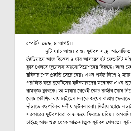
স্পোর্টস ডেস্ক, ৪ আগস্ট।।
দুটি ম্যাচ আজ। রাজ্য ফুটবল সংস্থা আয়োজিত ‘‌শ্যাম 
স্টেডিয়ামে আজ বিকেল ৪ টায় আসরের হট ফেভারিট নাইন বুল
ক্লাব খেলবে জুয়েলস অ্যাসোসিয়েশনের বিরুদ্ধে। আজ 
রবিবার শেষ প্রস্তুতি সেরে নেয়। এখন পর্যন্ত লিগে ২ ম্যা
পরাজিত করে বুলেটসের ফুটবলারদের মনোবল এখন তুঙ্গ
রামকৃষ্ণ ক্লাবকে। তা মাথায় রেখেই কোচ রাজীব ঘোষ নিজ
কোচ কৌশিক রায় চাইছেন দলকে জয়ের রাস্তায় ফেরাতে। প্
দাঁড়াতে বদ্ধপরিকর দলীয় ফুটবলাররা। দ্বিতীয় ম্যাচে 
সরকারের ফুটবলাররা আজ জয়ে ফিরতে মরিয়া। অপরদিকে
চাইছে আজ শুরু থেকে আক্রমাত্মক ফুটবল খেলতে। ফুটব