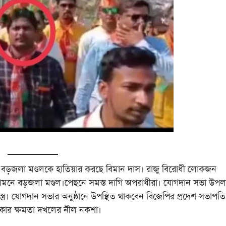
 বড়জলা মণ্ডলকে হাতিয়ার করছে বিমান দাস। রাজু বিরোধী লোকজন
নে বড়জলা মণ্ডল।পেছনে সমস্ত দাগি অপরাধীরা। যোগদান সভা উপলক্
্ত্র। যোগদান সভার অনুষ্ঠানে উপস্থিত থাকবেন বিজেপির প্রদেশ সভাপতি
এলাকার ক্ষমতা দখলের নীল নকশা।