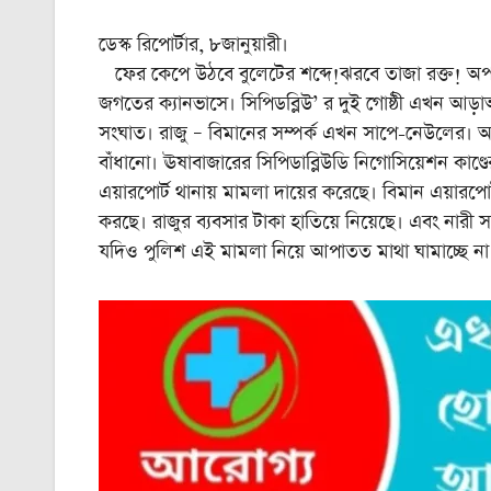
ডেস্ক রিপোর্টার, ৮জানুয়ারী।
ফের কেপে উঠবে বুলেটের শব্দে!ঝরবে তাজা রক্ত! অপরা
জগতের ক্যানভাসে। সিপিডব্লিউ’ র দুই গোষ্ঠী এখন আড়াআড
সংঘাত। রাজু – বিমানের সম্পর্ক এখন সাপে-নেউলের। অথচ
বাঁধানো। ঊষাবাজারের সিপিডাব্লিউডি নিগোসিয়েশন কাণ্ডের 
এয়ারপোর্ট থানায় মামলা দায়ের করেছে। বিমান এয়ারপ
করছে। রাজুর ব্যবসার টাকা হাতিয়ে নিয়েছে। এবং নারী সংক
যদিও পুলিশ এই মামলা নিয়ে আপাতত মাথা ঘামাচ্ছে না