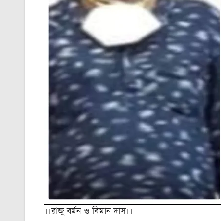
।।রাজু বর্মন ও বিমান দাস।।