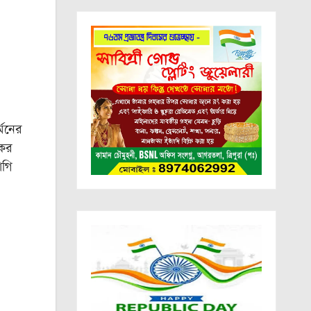
্মনের
াকর
াগি