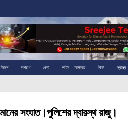
বিদেশ
অপরাধ
খেলা
আইন – আদালত
শিক্ষা
স্বাস্থ্য
িমানের সংঘাত।পুলিশের দ্বারস্থ রাজু।