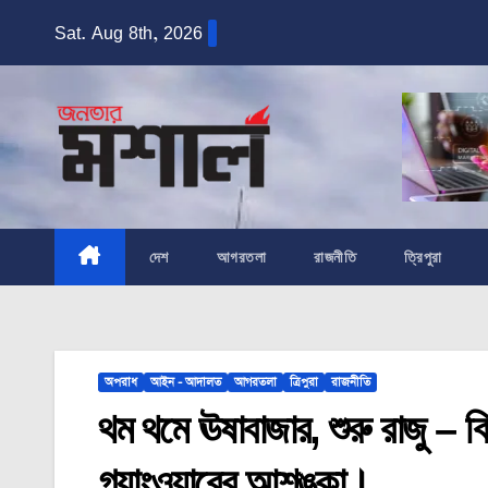
Skip
Sat. Aug 8th, 2026
to
content
দেশ
আগরতলা
রাজনীতি
ত্রিপুরা
অপরাধ
আইন - আদালত
আগরতলা
ত্রিপুরা
রাজনীতি
থম থমে ঊষাবাজার, শুরু রাজু – ব
গ্যাংওয়ারের আশঙ্কা।