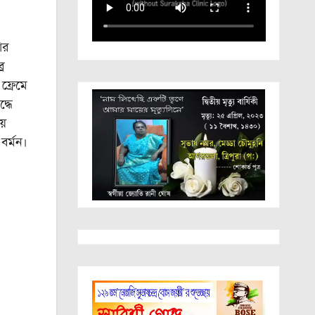
ার
র
ফ্রেমে
্ধে
য়
বর্মন।