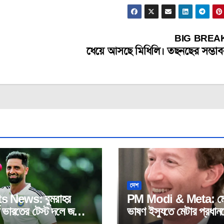
BIG BREA
ধেয়ে আসছে মিধিলি। তছনছের সম্ভাব
দেশ
s News: বুমরাহর
PM Modi & Meta: মো
ে ভারতের টেস্ট দলে জম্মু
ভাষণ ইস্যুতে মেটার প্রধান
ে স্পিডস্টার আকিব নবী।
ক্ষমা চাওয়ার দাবি সংসদীয়