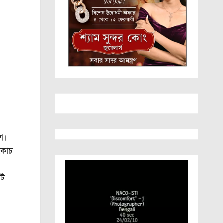
েশ।
 কোচ
টি