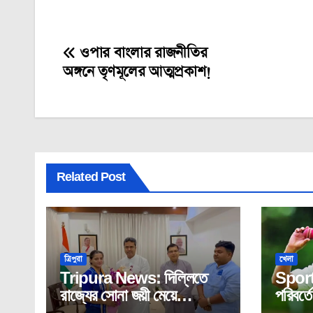
ওপার বাংলার রাজনীতির
Post
অঙ্গনে তৃণমূলের আত্মপ্রকাশ!
navigation
Related Post
ত্রিপুরা
খেলা
Tripura News: দিল্লিতে
Sport
রাজ্যের সোনা জয়ী মেয়ে
পরিবর্ত
অস্মিতাকে সংবর্ধনা মুখ্যমন্ত্রীর।
কাশ্মীর