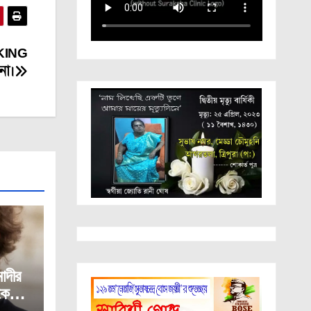
KING
না।
দীর
কে