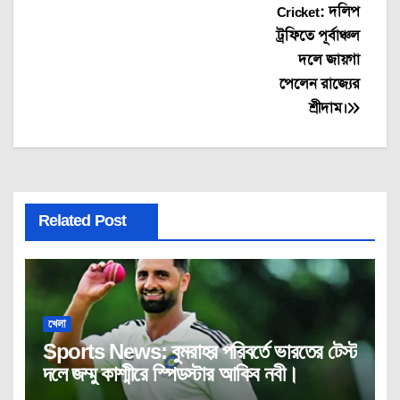
navigation
Cricket: দলিপ
ট্রফিতে পূর্বাঞ্চল
দলে জায়গা
পেলেন রাজ্যের
শ্রীদাম।
Related Post
খেলা
Sports News: বুমরাহর পরিবর্তে ভারতের টেস্ট
দলে জম্মু কাশ্মীরে স্পিডস্টার আকিব নবী।