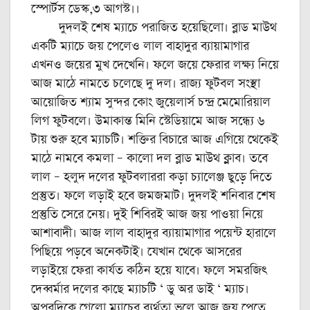
স্পোর্টস ডেস্ক,৩ আগস্ট।।
দুদলই শেষ ম্যাচে পরাজিত হয়েছিলো। ব্লাড মাউথ
একটি ম্যাচে জয় পেলেও লাল বাহাদুর ব্যায়ামাগার
এখনও জয়ের মুখ দেখেনি। ফলে জয়ে ফেরার লক্ষ্য নিয়ে
আজ মাঠে নামতে চলেছে দু দল। রাজ্য ফুটবল সংস্থা
আয়োজিত শ্যাম সুন্দর কোং জুয়েলার্স চন্দ্র মেমোরিয়াল
লিগ ফুটবলে। উমাকান্ত মিনি স্টেডিয়ামে আজ সন্ধ্যে ৬
টায় শুরু হবে ম্যাচটি। শক্তির বিচারে আজ এগিয়ে থেকেই
মাঠে নামবে কমলা – কালো দল ব্লাড মাউথ ক্লাব। তবে
লাল – হলুদ দলের ফুটবলাররা কড়া চ্যালেঞ্জ ছুড়ে দিতে
প্রস্তুত। ফলে লড়াই হবে জমজমাট। দুদলই শনিবার শেষ
প্রস্তুতি সেরে নেয়। দুই শিবিরই আজ জয় পাওয়া নিয়ে
আশাবাদী। আজ লাল বাহাদুর ব্যায়ামাগার পয়েন্ট হারালে
পিছিয়ে পড়বে অনেকটাই। যেখান থেকে আসরের
লড়াইয়ে ফেরা কার্যত কঠিন হয়ে যাবে। ফলে সমরজিৎ
দেব্বর্মার দলের কাছে ম্যাচটি ‘ ডু অর ডাই ‘ ম্যাচ।
অপরদিকে গেলো ম্যাচের ব্যর্থতা ভুলে আজ জয় পেতে