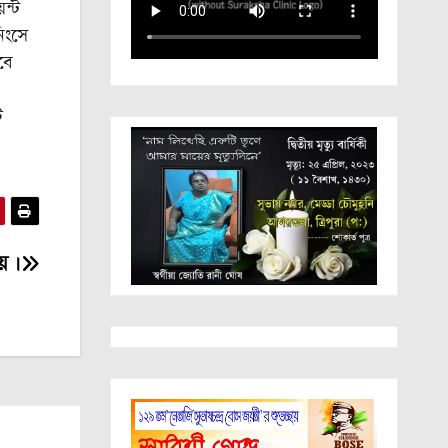
ন্ট
নিংসে
বে
ে
় ।