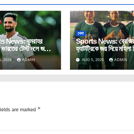
খেলা
s News: বুমরাহর
Sports News: ব্রেজিয়
ে ভারতের টেস্ট দলে জম্মু
হ্যাটট্রিকে জয় দিয়ে মহিলা
ে স্পিডস্টার আকিব নবী।
যাত্রা শুরু রামকৃষ্ণ সেবা
, 2026
ADMIN
AUG 5, 2026
ADMIN
আশ্রমের।
fields are marked
*