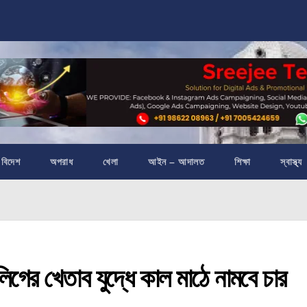
বিদেশ
অপরাধ
খেলা
আইন – আদালত
শিক্ষা
স্বাস্থ্য
র খেতাব যুদ্ধে কাল মাঠে নামবে চার