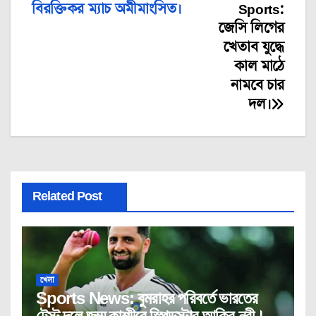
বিরক্তিকর ম্যাচ অমীমাংসিত।
Sports:
navigation
জেসি লিগের
খেতাব যুদ্ধে
কাল মাঠে
নামবে চার
দল।
Related Post
খেলা
Sports News: বুমরাহর পরিবর্তে ভারতের
টেস্ট দলে জম্মু কাশ্মীরে স্পিডস্টার আকিব নবী।