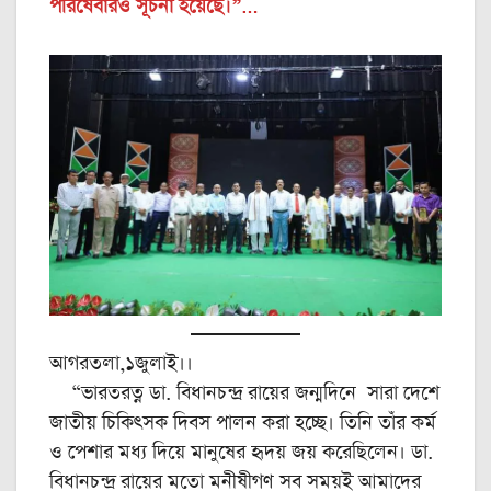
পরিষেবারও সূচনা হয়েছে।”…
আগরতলা,১জুলাই।।
“ভারতরত্ন ডা. বিধানচন্দ্র রায়ের জন্মদিনে সারা দেশে
জাতীয় চিকিৎসক দিবস পালন করা হচ্ছে। তিনি তাঁর কর্ম
ও পেশার মধ্য দিয়ে মানুষের হৃদয় জয় করেছিলেন। ডা.
বিধানচন্দ্র রায়ের মতো মনীষীগণ সব সময়ই আমাদের