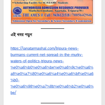
এই খবর পড়ুন
https://janatarmashal.com/tripura-news-
burmans-current-net-spread-in-the-murky-
waters-of-politics-tripura-news-
%e0%a6%b0%e0%a6%be%e0%a6%9c%e0%a6%
a8%e0%a7%80%e0%a6%a4%e0%a6%bf%e0%a6
%b0-
%e0%a6%98%e0%a7%8b%e0%a6%b2%e0%a6%
be/