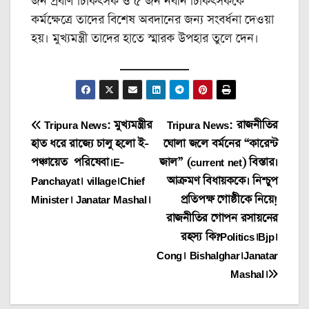
জন প্রবীণ চিকিৎসক ও ৫ জন নবীন চিকিৎসককে
কর্মক্ষেত্রে তাদের বিশেষ অবদানের জন্য সংবর্ধনা দেওয়া
হয়। মুখ্যমন্ত্রী তাদের হাতে স্মারক উপহার তুলে দেন।
Post
Tripura News: মুখ্যমন্ত্রীর
Tripura News: রাজনীতির
হাত ধরে রাজ্যে চালু হলো ই-
ঘোলা জলে বর্মনের “কারেন্ট
navigation
পঞ্চায়েত পরিষেবা।E-
জাল” (current net) বিস্তার।
Panchayat। village।Chief
আক্রমণ বিধায়ককে। নিশ্চুপ
Minister। Janatar Mashal।
প্রতিপক্ষ গোষ্ঠীকে নিয়ে!
রাজনীতির গোপন রসায়নের
রহস্য কি?Politics।Bjp।
Cong। Bishalghar।Janatar
Mashal।