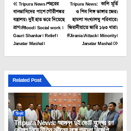
Post
Tripura News।শহরের
Tripura News: কালি মূর্তি
বানভাসিদের পাশে গৌরীশঙ্কর
ও শিব লিঙ্গ ভাঙ্গার জের।
navigation
বস্ত্রালয়। দুই হাত ভরে দিয়েছে
হামলা সংখ্যালঘু পরিবারে।
ত্রাণ।#flood। Social work ।
জিরানীয়াতে জারি ১৬৩ ধারা।
Gauri Shankar। Relief।
#Jirania।Attack। Minority।
Janatar Mashal।
Janatar Mashal।
Related Post
ত্রিপুরা
Tripura News: আসন্ন দুই ভোট যুদ্ধের রণ
কৌশল নিয়ে নীতিন নবীনের সঙ্গে প্রদেশ বিজেপির