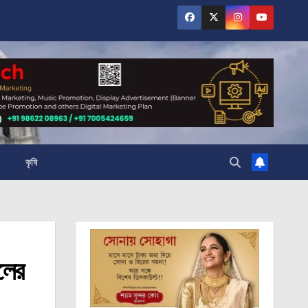
কৃষি
লের