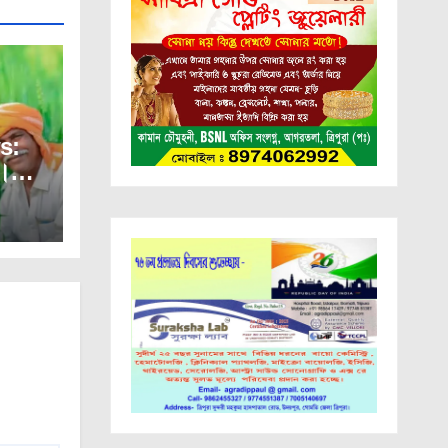
s:
র।
ম্মান