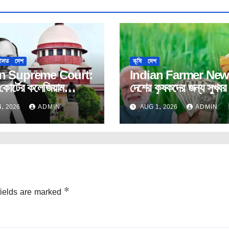
ালত
দেশ
কৃষি
দেশ
an Supreme Court:
Indian Farmer New
 কোর্টের কলেজিয়াম
দেশের কৃষকদের জন্য সুখব
ের দায়বদ্ধতা নিয়েই প্রশ্ন
বাড়লো প্রধানমন্ত্রী কিষান স
, 2026
ADMIN
AUG 1, 2026
ADMIN
বিচারপতি উজ্জ্বল ভূঁইয়া।
নিধি’ প্রকল্পের মেয়াদ।
fields are marked
*