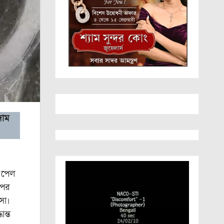
দাম
 পেল
 পর
সা।
ন্ত