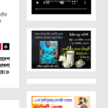
্রীর
ণ
লাদেশ
। ঘোষণা
ের।