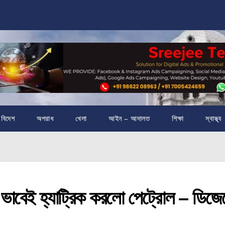
বিদেশ
অপরাধ
খেলা
আইন – আদালত
শিক্ষা
স্বাস্থ্য
াবেই হ্যাট্রিক করলো পেট্রোল – ডিজে