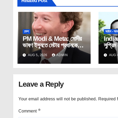
Related Post
দেশ
আইন - আদ
PM Modi & Meta: মোদীর
Indi
ভাষণ ইস্যুতে মেটার প্রধানকে
সুপ্রিম
ক্ষমা চাওয়ার দাবি সংসদীয়
সিস্টেম
AUG 5, 2026
ADMIN
AUG 4
প্যানেলের।
তুললেন 
Leave a Reply
Your email address will not be published.
Required 
Comment
*