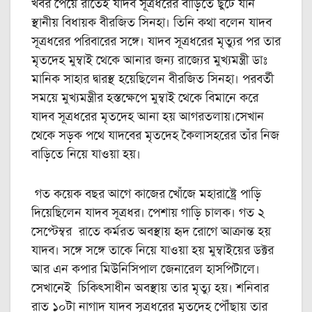
খবর পেয়ে রাতেই যাদব সূত্রধরের বাড়িতে ছুটে যান
স্থানীয় বিধায়ক বীরজিত সিনহা। তিনি কথা বলেন যাদব
সূত্রধরের পরিবারের সঙ্গে। যাদব সূত্রধরের মৃত্যুর পর তার
মৃতদেহ মুম্বাই থেকে আনার জন্য রাজ্যের মুখ্যমন্ত্রী ডাঃ
মানিক সাহার দ্বারস্থ হয়েছিলেন বীরজিত সিনহা। পরবর্তী
সময়ে মুখ্যমন্ত্রীর হস্তক্ষেপে মুম্বাই থেকে বিমানে করে
যাদব সূত্রধরের মৃতদেহ আনা হয় আগরতলায়।সেখান
থেকে সড়ক পথে যাদবের মৃতদেহ কৈলাসহরের তাঁর নিজ
বাড়িতে নিয়ে যাওয়া হয়।
গত কয়েক বছর আগে কাজের খোঁজে মহারাষ্ট্রে পাড়ি
দিয়েছিলেন যাদব সূত্রধর। পেশায় গাড়ি চালক। গত ২
সেপ্টেম্বর রাতে কর্মরত অবস্থায় হৃদ রোগে আক্রান্ত হয়
যাদব। সঙ্গে সঙ্গে তাকে নিয়ে যাওয়া হয় মুম্বাইয়ের ডক্টর
আর এন কপার মিউনিসিপাল জেনারেল হাসপিটালে।
সেখানেই চিকিৎসাধীন অবস্থায় তার মৃত্যু হয়। শনিবার
রাত ১০টা নাগাদ যাদব সূত্রধরের মৃতদেহ পৌঁছায় তার