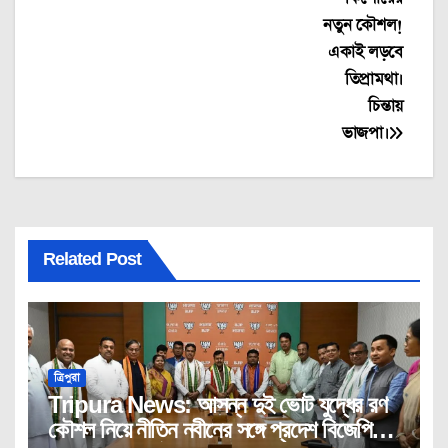
নতুন কৌশল!
একাই লড়বে
তিপ্রামথা।
চিন্তায়
ভাজপা।
Related Post
ত্রিপুরা
Tripura News: আসন্ন দুই ভোট যুদ্ধের রণ
কৌশল নিয়ে নীতিন নবীনের সঙ্গে প্রদেশ বিজেপির