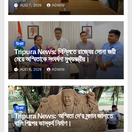
কোর কমিটির বৈঠক।
AUG 7, 2026
ADMIN
ত্রিপুরা
Tripura News: দিল্লিতে রাজ্যের সোনা জয়ী
মেয়ে অস্মিতাকে সংবর্ধনা মুখ্যমন্ত্রীর।
AUG 6, 2026
ADMIN
ত্রিপুরা
Tripura News: অস্মিতা দে’র সন্মান জানাতে
বালি শিল্পের ভাস্কর্য নির্মাণ।