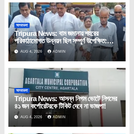
আগরতলা
Tripura News: বাম জমানায় শহরের
পরিকাঠামোগত উন্নয়ন ছিল সম্পূর্ণ উপেক্ষিত:
মুখ্যমন্ত্রী
AUG 4, 2026
ADMIN
আগরতলা
Tripura News: আসন্ন নিগম ভোটে নিগমের
৪১ জন কর্পোরেটরকে টিকিট দেবে না ভাজপা!
AUG 4, 2026
ADMIN