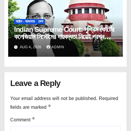
আইন - আদালত
দেশ
Indian Supreme Court: সুপ্রিম কোর্টের
কলেজিয়াম সিস্টেমের দায়বদ্ধতা নিয়েই প্রশ্ন
তুললেন বিচারপতি উজ্জ্বল ভূঁইয়া।
AUG 4, 2026
ADMIN
Leave a Reply
Your email address will not be published.
Required
fields are marked
*
Comment
*