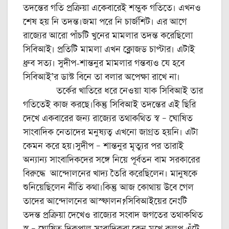
তদন্তের গতি প্রক্রিয়া একেবারেই শম্ভুক গতিতে। এখনও
শেষ হয় নি তদন্ত।জমা পরে নি চার্জশিট। এর আগে
রাজ্যের আরো পাঁচটি খুনের মামলার তদন্ত করেছিলো
সিবিআই। প্রতিটি মামলা এখন ক্লোজড চাপ্টার। এটাই
ধ্রুব সত্য। সুদীপ-শান্তনুর মামলার গন্তব্যও যে হবে
সিবিআই’র ডাস্ট বিনে তা বলার অপেক্ষা রাখে না।
তর্কের খাতিরে ধরে নেওয়া যাক সিবিআই তার
গতিতেই কাজ করছে।কিন্তু সিবিআই তদন্তের এই ছিরি
দেখে একবারের জন্য রাজ্যের তথাকথিত স্ব – ঘোষিত
সাংবাদিক নেতাদের মনুষ্যত্ব এখনো জাগ্রত হয়নি। এটা
কেমন করে হয়।সুদীপ – শান্তনুর মৃত্যুর পর তারাই
অন্যান্য সাংবাদিকদের সঙ্গে নিয়ে পূর্বতন বাম সরকারের
বিরুদ্ধে আন্দোলনের খাদ্য তৈরি করেছিলেন। মানুষকে
শুনিয়েছিলেন নীতি কথা।কিন্তু আজ কোথায় উবে গেল
তাদের আন্দোলনের আস্ফালন?সিবিআইয়ের নেংটি
তদন্ত প্রক্রিয়া দেখেও রাজ্যের সংবাদ জগতের তথাকথিত
স্ব – ঘোষিত দিকপাল সংবাদিকরা কেন মুখে কুলুপ এঁটে