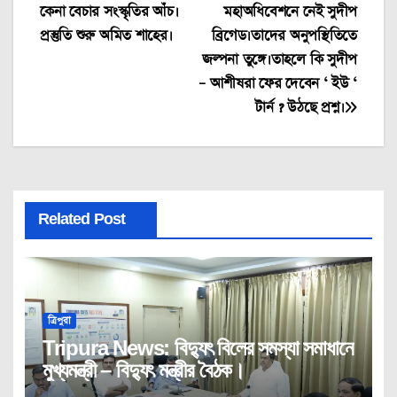
কেনা বেচার সংস্কৃতির আঁচ।
মহাঅধিবেশনে নেই সুদীপ
navigation
প্রস্তুতি শুরু অমিত শাহের।
ব্রিগেড।তাদের অনুপস্থিতিতে
জল্পনা তুঙ্গে।তাহলে কি সুদীপ
– আশীষরা ফের দেবেন ‘ ইউ ‘
টার্ন ? উঠছে প্রশ্ন।
Related Post
ত্রিপুরা
Tripura News: বিদ্যুৎ বিলের সমস্যা সমাধানে
মুখ্যমন্ত্রী – বিদ্যুৎ মন্ত্রীর বৈঠক।