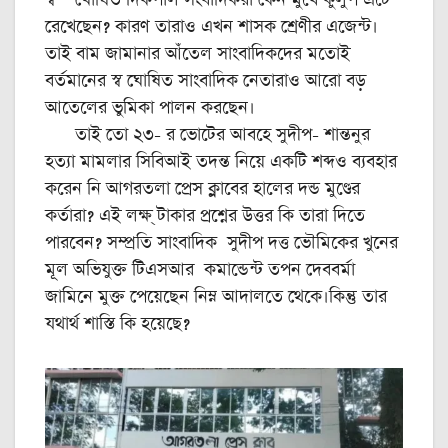
রেখেছেন? কারণ তারাও এখন শাসক শ্রেণীর এজেন্ট।
তাই বাম জামানার আঁতেল সাংবাদিকদের মতোই
বর্তমানের স্ব ঘোষিত সাংবাদিক নেতারাও আরো বড়
আতেলের ভুমিকা পালন করছেন।
তাই তো ২৩- র ভোটের আবহে সুদীপ- শান্তনুর
হত্যা মামলার সিবিআই তদন্ত নিয়ে একটি শব্দও ব্যবহার
করেন নি আগরতলা প্রেস ক্লাবের হালের দন্ড মুণ্ডের
কর্তারা? এই লক্ষ্ টাকার প্রশ্নের উত্তর কি তারা দিতে
পারবেন? সম্প্রতি সাংবাদিক সুদীপ দত্ত ভৌমিকের খুনের
মূল অভিযুক্ত টিএসআর কমান্ডেন্ট তপন দেববর্মা
জামিনে মুক্ত পেয়েছেন নিম্ন আদালতে থেকে।কিন্তু তার
যথার্থ শাস্তি কি হয়েছে?