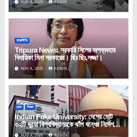
AUG 9, 2026
ADMIN
রাজনীতি
Tripura News: সরকারি সিলের অপব্যবহার
বিধায়িকা মিনা সরকারের। ছিঃ ছিঃ,লজ্জা।
AUG 9, 2026
ADMIN
দেশ
শিক্ষা
Indian Fake University: দেশের মোট
৩২টি ভুয়ো বিশ্ববিদ্যালয়কে ঝাঁপ বন্ধের নির্দেশ
ইউজিসির।
AUG 9, 2026
ADMIN