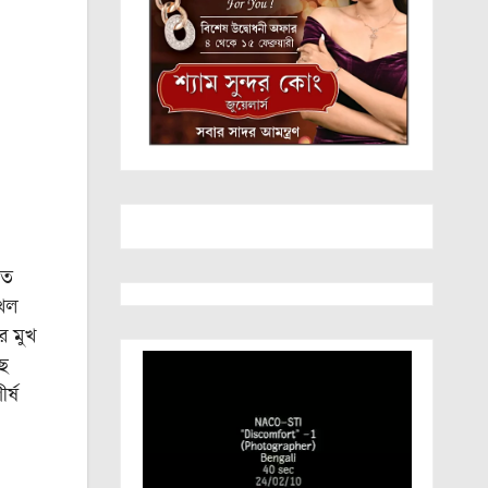
িত
দখল
র মুখ
ছে
র্ষ