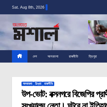
Skip
Sat. Aug 8th, 2026
to
content
দেশ
আগরতলা
রাজনীতি
ত্রিপুরা
আগরতলা
ত্রিপুরা
রাজনীতি
উপ-ভোট: বক্সনগরে বিজেপির প্রার্থ
সংখ্যালঘু নেতা। ঘটবে না ইতি