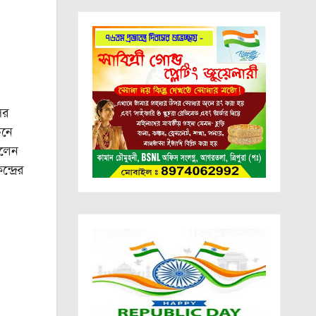
ের
চনে
িলেন
দ্রের