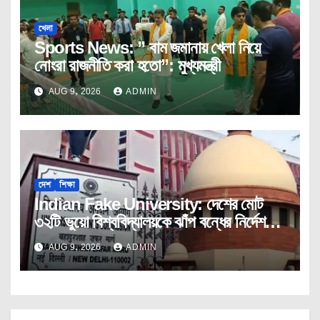
খেলা
Sports News: ” বাম জমানায় খেলা নিয়ে
নোংরা রাজনীতি করা হতো”: মুখ্যমন্ত্রী
AUG 9, 2026
ADMIN
দেশ
শিক্ষা
Indian Fake University: দেশের মোট
৩২টি ভুয়ো বিশ্ববিদ্যালয়কে ঝাঁপ বন্ধের নির্দেশ
ইউজিসির।
AUG 9, 2026
ADMIN