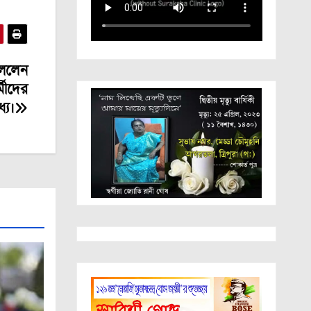
,বললেন
মীদের
যে।