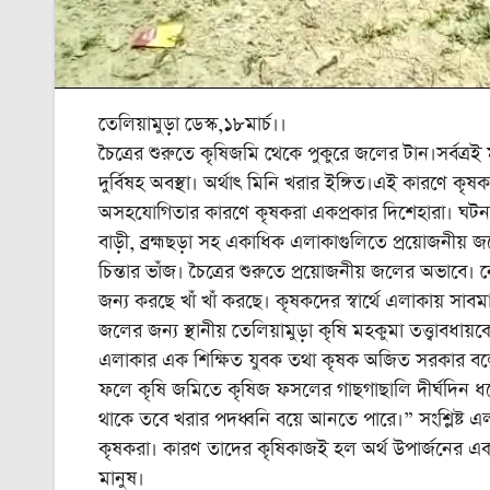
তেলিয়ামুড়া ডেস্ক,১৮মার্চ।।
চৈত্রের শুরুতে কৃষিজমি থেকে পুকুরে জলের টান।সর্বত্র
দুর্বিষহ অবস্থা। অর্থাৎ মিনি খরার ইঙ্গিত।এই কারণে কৃষক
অসহযোগিতার কারণে কৃষকরা একপ্রকার দিশেহারা। ঘটনা তেলি
বাড়ী, ব্রহ্মছড়া সহ একাধিক এলাকাগুলিতে প্রয়োজনী
চিন্তার ভাঁজ। চৈত্রের শুরুতে প্রয়োজনীয় জলের অভাব
জন্য করছে খাঁ খাঁ করছে। কৃষকদের স্বার্থে এলাকায় সা
জলের জন্য স্থানীয় তেলিয়ামুড়া কৃষি মহকুমা তত্ত্বাবধা
এলাকার এক শিক্ষিত যুবক তথা কৃষক অজিত সরকার বলেন
ফলে কৃষি জমিতে কৃষিজ ফসলের গাছগাছালি দীর্ঘদিন ধর
থাকে তবে খরার পদধ্বনি বয়ে আনতে পারে।” সংশ্লিষ্ট এলা
কৃষকরা। কারণ তাদের কৃষিকাজই হল অর্থ উপার্জনের একম
মানুষ।