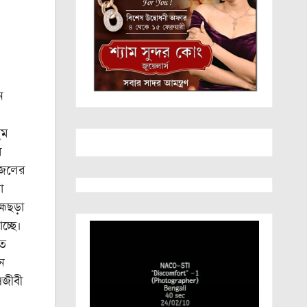
ন
ুম
ে
র।জলের
া
্মছড়া
চ্ছে।
তে
েন
িজীবী