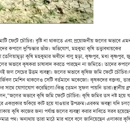
ই মাটি ফেটে চৌচির। বৃষ্টি না থাকাতে এবং প্রয়োজনীয় জলের অভাবে এম
দের কপালে দুশ্চিন্তার ভাঁজ। অভিযোগ, মহকুমা কৃষি তত্ত্বাবধায়কের
য়ামুড়া কৃষি মহকুমার অধীনে বালু ছড়া, কৃষ্ণপুর, মধ্য কৃষ্ণপুর, জ
য় জলের অভাবে কৃষকরা চাষাবাদ করতে পারছেন না জমিতে। তাদের কপাল
ে। নেই জল সেচের উত্তম ব্যবস্থা। জলের অভাবে কৃষিজ জমি ফেটে চৌচি
বমার্জিবল মেশিন থাকলেও সেটি বর্তমানে অকেজো। কৃষকদের বক্তব্য, তার
য়কের সাথে যোগাযোগ করেছিলো।কিন্তু তেমন সুফল পায়নি তারা।স্থানীয় ব্রহ
,”জলের অভাবে কৃষি জমি ফেটে চৌচির। কৃষি জমির তস নষ্ট হয়ে যা
ে একপ্রকার শুকিয়ে কাট হয়ে যাওয়ার উপক্রম।এরকম অবস্থা যদি চল
কায় কৃষি কাজের জন্য পর্যাপ্ত জলের ব্যবস্থা করার দাবিতে সরব হয়েছ
াত্র পথ। অন্যথায় তারা মাঠে মার খাবে বলে জানিয়েছেন এলাকার কৃষ