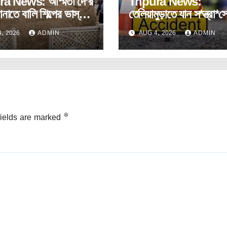
ra News: অস্মিতা দে’র
Tripura News:
ানাতে বালি শিল্পের ভাস্কর্য
তেলিয়ামুড়াতে যান স*ন্ত্রা*স
।
হারালেন কৃষক।
, 2026
ADMIN
AUG 4, 2026
ADMIN
fields are marked
*