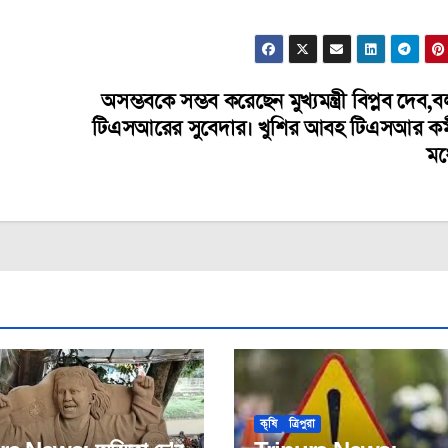
অসম্ভবকে সম্ভব করেছেন মুখ্যমন্ত্রী বিপ্লব দেব
টিএসআরের সুবেদার। খুশির আবহ টিএসআর কর্
মধ্
কৃষি
ত্রিপুরা