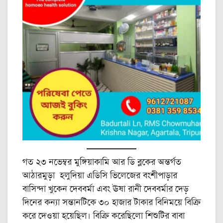
গত ২৩ নভেম্বর মুঙ্গিয়াকামি আর ডি ব্লকের অন্তর্গত
আঠারমুড়া হলুদিয়া এডিসি ভিলেজের বংশীপাড়ার
বাসিন্দা খুকেন দেববর্মা এবং ঊষা রানী দেববর্মার দেড়
দিনের কন্যা সন্তানটিকে ৩০ হাজার টাকার বিনিময়ে বিক্রি
করে দেওয়া হয়েছিল। বিক্রি করেছিলো শিশুটির বাবা