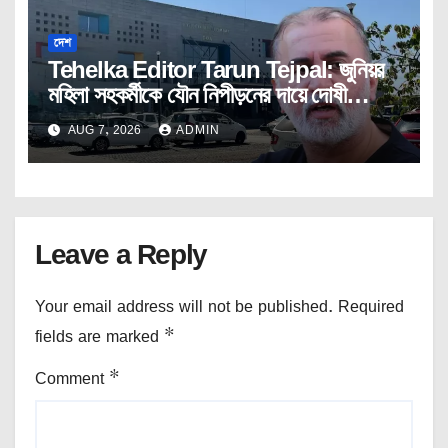
দেশ
Tehelka Editor Tarun Tejpal: জুনিয়র
মহিলা সহকর্মীকে যৌন নিপীড়নের দায়ে দোষী
সাব্যস্ত তেহেলকার সম্পাদক।
AUG 7, 2026
ADMIN
Leave a Reply
Your email address will not be published.
Required
fields are marked
*
Comment
*