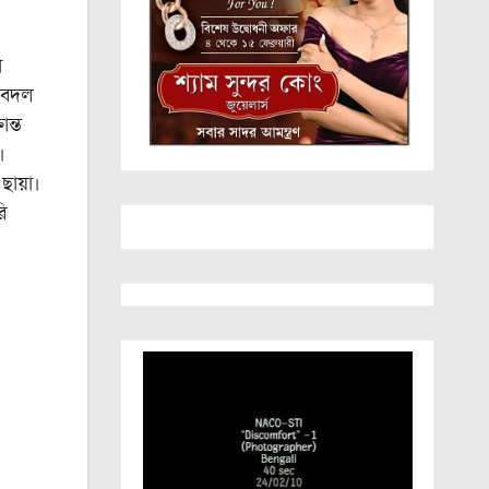
া
ত বদল
ন্ত
।
ছায়া।
ি