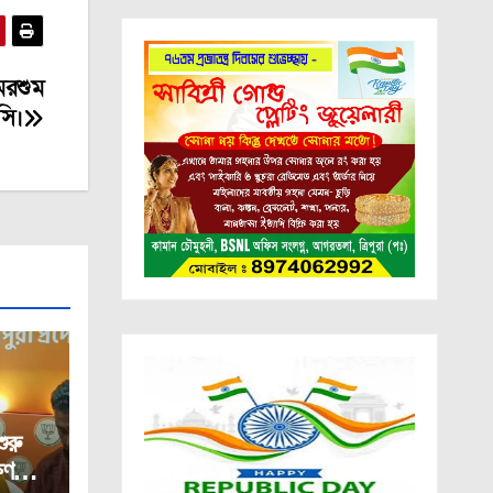
 মরশুম
সি।
রু
ষণ