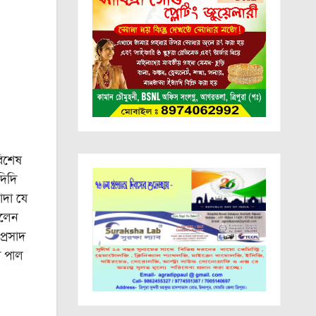
বিশেষ
দিদি
াদা যে
িলেন
প্রসাদ
দ পাল