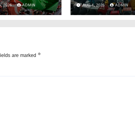
েস – সিপিআইএম যৌথ
কর্মসূচি।
, 2026
ADMIN
AUG 4, 2026
ADMIN
খল করলো পঞ্চায়েত।
fields are marked
*