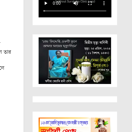
র
াল তার
কলে