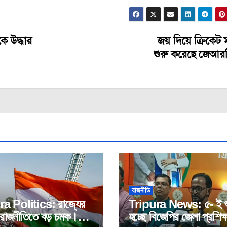
কে উদ্ধার
জয় দিয়ে ক্রিকেট
শুরু করেছে জেআর
রাজনীতি
a Politics: রাজ্যের
Tripura News: ৫- ই শু
ণ রাজনীতিতে বড় চমক।
হচ্ছে বিজেপির জেলা প্রশিক্