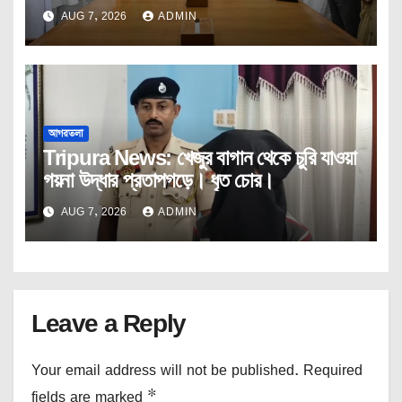
কোর কমিটির বৈঠক।
AUG 7, 2026
ADMIN
আগরতলা
Tripura News: খেজুর বাগান থেকে চুরি যাওয়া
গয়না উদ্ধার প্রতাপগড়ে। ধৃত চোর।
AUG 7, 2026
ADMIN
Leave a Reply
Your email address will not be published.
Required
fields are marked
*