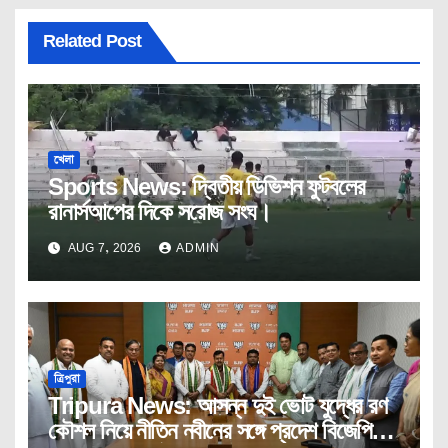
Related Post
খেলা
Sports News: দ্বিতীয় ডিভিশন ফুটবলের
রানার্সআপের দিকে সরোজ সংঘ।
AUG 7, 2026
ADMIN
ত্রিপুরা
Tripura News: আসন্ন দুই ভোট যুদ্ধের রণ
কৌশল নিয়ে নীতিন নবীনের সঙ্গে প্রদেশ বিজেপির