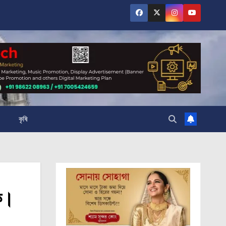
কৃষি
়ক।