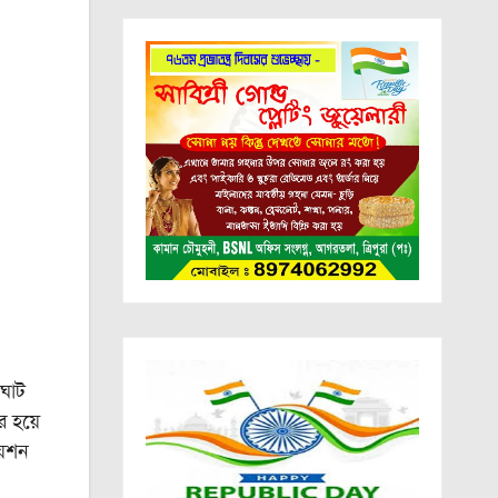
রঘাট
র হয়ে
়েশন