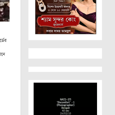
্ডের
েশনে