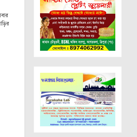
আবার
াড়ির