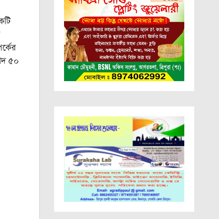
একটি
র্কের
 নগদ ৫০