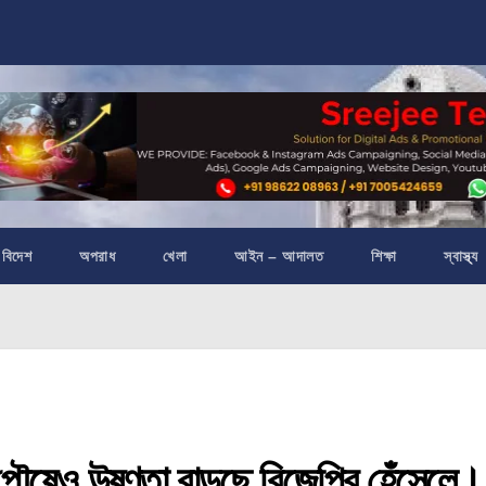
বিদেশ
অপরাধ
খেলা
আইন – আদালত
শিক্ষা
স্বাস্থ্য
়! পৌষেও উষ্ণতা বাড়ছে বিজেপির হেঁসেলে।