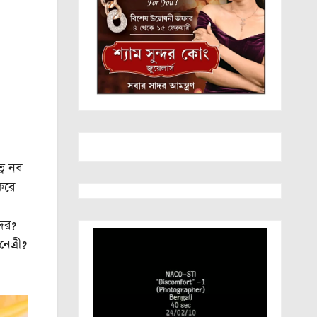
বে নব
করে
দের?
েত্রী?