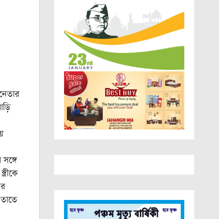
 নেতার
ড়ি
ে
সঙ্গে
ত্রীকে
ীর
 তাতে