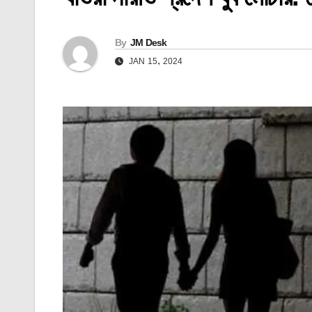
By
JM Desk
JAN 15, 2024