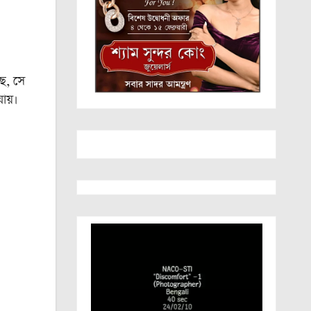
ে, সে
ায়।