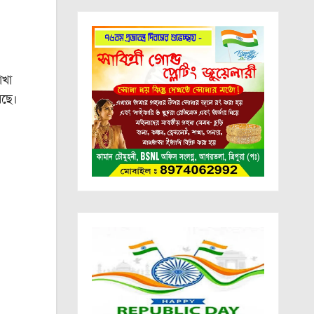
াখা
েছে।