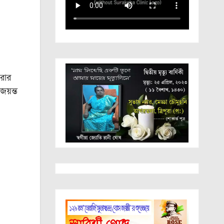
করার
য়ন্ত