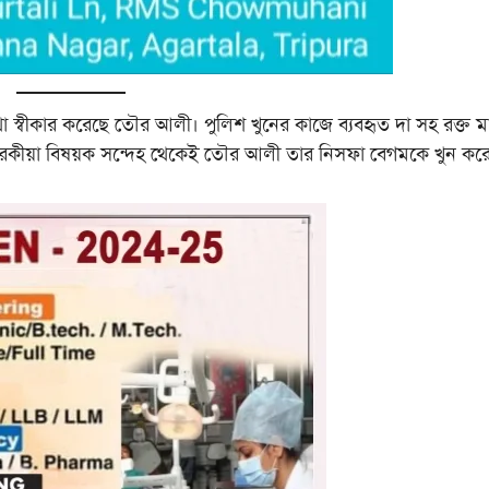
 কথা স্বীকার করেছে তৌর আলী। পুলিশ খুনের কাজে ব্যবহৃত দা সহ রক্ত ম
া পরকীয়া বিষয়ক সন্দেহ থেকেই তৌর আলী তার নিসফা বেগমকে খুন কর