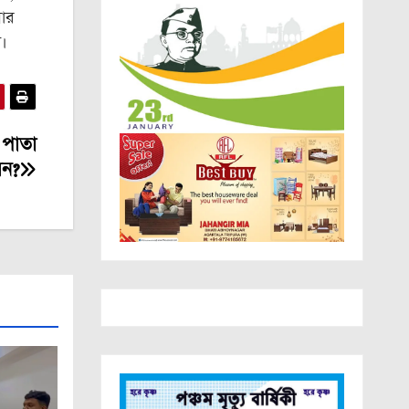
ার
়।
 পাতা
সন?