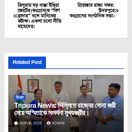
ত্রিপুরায় বড় ধাক্কা ইণ্ডিয়া
প্রিয়াঙ্কার রাজ্য সফর:
Post
জোটের!কংগ্রেসকে “বিগ
উদয়পুরে
ব্রাদার” বলে মানিকের
কংগ্রেসের সংগঠনিক সভা।
navigation
কটাক্ষ। একলা চলো নীতি
বামেদের।
Related Post
ত্রিপুরা
Tripura News: দিল্লিতে রাজ্যের সোনা জয়ী
মেয়ে অস্মিতাকে সংবর্ধনা মুখ্যমন্ত্রীর।
AUG 6, 2026
ADMIN