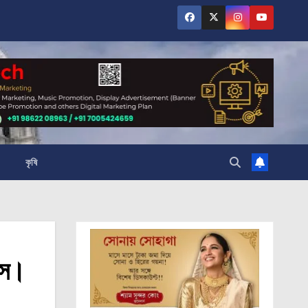
কৃষি
লাস।