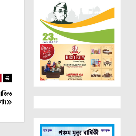
রাজিত
ংগা।