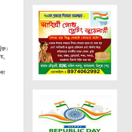
ুক্ত।
য়,
াকা