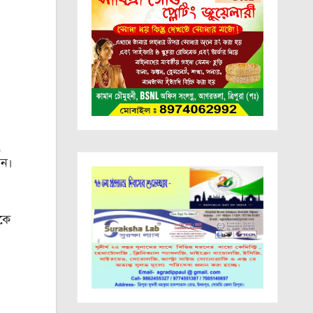
ান।
নকে