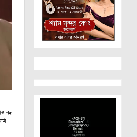
োও বহু
জমি