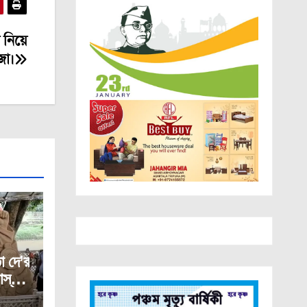
 নিয়ে
জা।
 দে’র
স্কর্য