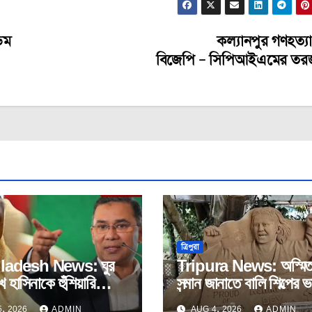
েম
কল্যানপুর গণহত্যা
বিজেপি – সিপিআইএমের তর
ত্রিপুরা
ladesh News: ঘুর
Tripura News: অস্মিতা
 হাসিনাকে হুঁশিয়ারি
সন্মান জানাতে বালি শিল্পের ভা
রহমানের।
নির্মাণ।
, 2026
ADMIN
AUG 4, 2026
ADMIN