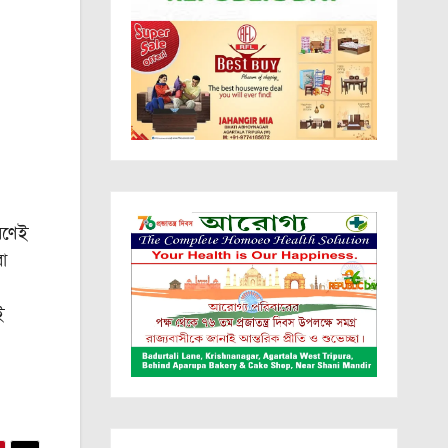
রণেই
া
ই