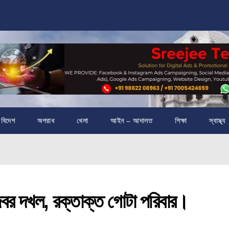
বিদেশ
অপরাধ
খেলা
আইন – আদালত
শিক্ষা
স্বাস্থ্য
 জবর দখল, রক্তাক্ত গোটা পরিবার।