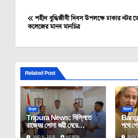
শহীদ বুদ্ধিজীবী দিবস উপলক্ষে ঢাকার নটর ড
Post
কলেজের মানব মানচিত্র
navigation
Related Post
ত্রিপুরা
বিদেশ
Tripura News: দিল্লিতে
Bang
রাজ্যের সোনা জয়ী মেয়ে
পথে শেখ
অস্মিতাকে সংবর্ধনা মুখ্যমন্ত্রীর।
তারেক 
AUG 6, 2026
ADMIN
AUG 5