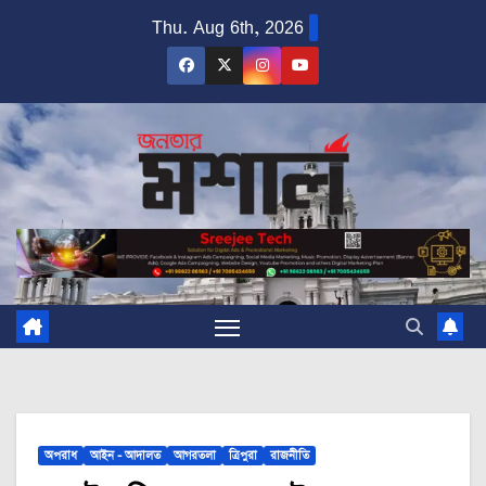
Skip
Thu. Aug 6th, 2026
to
content
অপরাধ
আইন - আদালত
আগরতলা
ত্রিপুরা
রাজনীতি