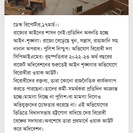
ডেস্ক রিপোর্টার,১৭মার্চ।।
রাজ্যের আইনের শাসন নেই।প্রতিদিন অবনতি হচ্ছে
আইন-শৃঙ্খলা। রাজ্যে বেড়েছে খুন, সন্ত্রাস, রাহাজানি সহ
নানান অপরাধ। পুলিশ নিশ্চুপ। অভিযোগ বিরোধী দল
সিপিআইএমের। বৃহস্পতিবার ২০২২-২৩ অর্থ বছরের
বাজেট অধিবেশনের শুরুতেই আইন শৃঙ্খলার অভিযোগে
বিরোধীরা ওয়াক আউট।
বিরোধীদের বক্তব্য, তারা কোনো রাজনৈতিক কার্যকলাপ
করতে পারছেনা।তাদের কর্মী-সমর্থকরা প্রতিদিন আক্রান্ত
হচ্ছে।মামলা নিচ্ছে না পুলিশ।বা মামলা নিলেও
অভিযুক্তদের গ্রেফতার করেছে না। এই অভিযোগের
ভিত্তিতে বিধানসভায় হট্টগোল বাধিয়ে দেয় বিরোধী
বেঞ্চের সদস্যরা।অবশেষে তারা প্রথমার্ধে ওয়াক আউট
করে অধিবেশন।