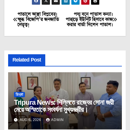
পাতালে আস্থা বিপ্লবের।
পদ্ম বনে পাতাল কন্যা।
Post
ক্ষুব্ধ বিজেপি’র জনজাতি
পাহাড়ে ইউনিট হিসাবে কাজ
নেতৃত্ব!
করার বার্তা দিলেন পাতাল।
navigation
Related Post
ত্রিপুরা
Tripura News: দিল্লিতে রাজ্যের সোনা জয়ী
মেয়ে অস্মিতাকে সংবর্ধনা মুখ্যমন্ত্রীর।
AUG 6, 2026
ADMIN