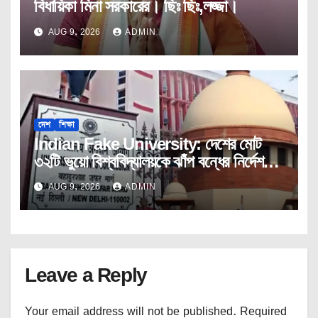
বিধায়িকা মিনা সরকারের। ছিঃ ছিঃ,লজ্জা।
AUG 9, 2026
ADMIN
দেশ
শিক্ষা
Indian Fake University: দেশের মোট
৩২টি ভুয়ো বিশ্ববিদ্যালয়কে ঝাঁপ বন্ধের নির্দেশ
ইউজিসির।
AUG 9, 2026
ADMIN
Leave a Reply
Your email address will not be published.
Required