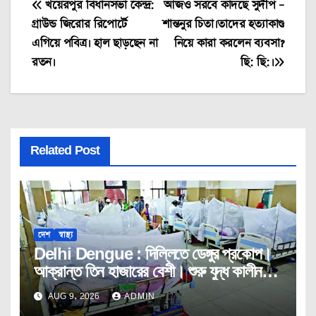
Post
খয়েরপুর বিধানসভা কেন্দ্র:
আজও সরবে কাঁদছে সুদীপ –
গ্রাউন্ড জিরোর রিপোর্টে
শান্তনুর চিতা।তাদের হত্যাকাণ্ড
navigation
এগিয়ে পবিত্র। হাল ছাড়ছেন না
নিয়ে কারা করলেন ব্যবসা?
রতন।
ছি: ছি:।
Related Post
দেশ
স্বাস্থ্য
Delhi Dengue : দিল্লিতে ডেঙ্গুর প্রকোপ।
আক্রান্ত তিন হাজারের বেশী। শুরু যুদ্ধ কালীন
তৎপরতা।
AUG 9, 2026
ADMIN