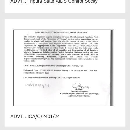
ADVT.. Tripura State AIDS Control Socity
ADVT...ICA/C/2401/24