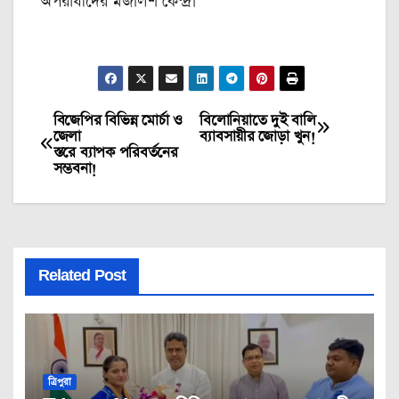
অপরাধীদের মজলিশ কেন্দ্র।
বিজেপির বিভিন্ন মোর্চা ও
বিলোনিয়াতে দুই বালি
Post
জেলা
ব্যাবসায়ীর জোড়া খুন!
স্তরে ব্যাপক পরিবর্তনের
navigation
সম্ভবনা!
Related Post
ত্রিপুরা