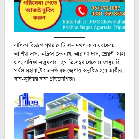
বালিকা বিভাগে প্রথম ৫ টি স্থান দখল করে যথাক্রমে
আর্শিয়া দাস, অদ্রিজা দেবনাথ, আরাধ্যা দাস, শ্রেয়শী সাহা
এবং রাধিকা মজুমদার। ২৭ ডিসেম্বর থেকে ৪ জানুয়ারি
পর্যন্ত মহারাষ্ট্রের জসগঁাও জেলায় অনুষ্ঠিত হবে জাতীয়
সাব-জুনিয়র দাবা প্রতিযোগিতা।