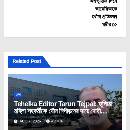
অন্তর্ভুক্তির দিনে
আমেরিকাকে
খোঁচা প্রতিরক্ষা
মন্ত্রীর।
Related Post
দেশ
Tehelka Editor Tarun Tejpal: জুনিয়র
মহিলা সহকর্মীকে যৌন নিপীড়নের দায়ে দোষী
সাব্যস্ত তেহেলকার সম্পাদক।
AUG 7, 2026
ADMIN